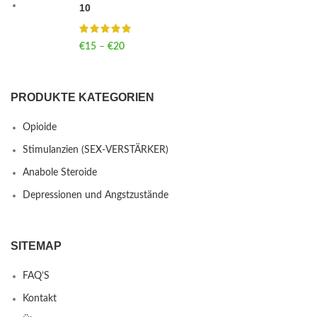
10
€
15
–
€
20
Price range: €15 through €20
PRODUKTE KATEGORIEN
Opioide
Stimulanzien (SEX-VERSTÄRKER)
Anabole Steroide
Depressionen und Angstzustände
SITEMAP
FAQ’S
Kontakt