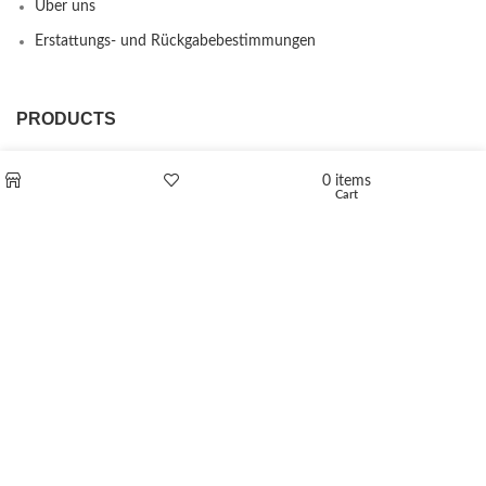
Über uns
Erstattungs- und Rückgabebestimmungen
PRODUCTS
L-Polaflux® 5 mg/ml
0
items
Cart
Shop
Wishlist
Levomethadone L-Poladdict 20 mg 98 Tab
€
180
Flakka
€
260
–
€
2,580
Price range: €260 through €2,580
Vandal 200mg