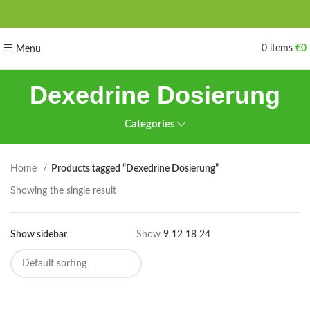
0
items
€
0
Menu
Dexedrine Dosierung
Categories
Home
Products tagged “Dexedrine Dosierung”
Showing the single result
Show sidebar
Show
9
12
18
24