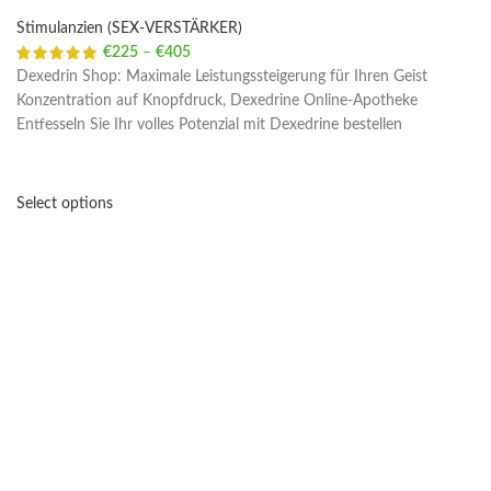
Stimulanzien (SEX-VERSTÄRKER)
€
225
–
€
405
Price range: €225 through €405
Dexedrin Shop: Maximale Leistungssteigerung für Ihren Geist
Konzentration auf Knopfdruck, Dexedrine Online-Apotheke
Entfesseln Sie Ihr volles Potenzial mit Dexedrine bestellen
Select options