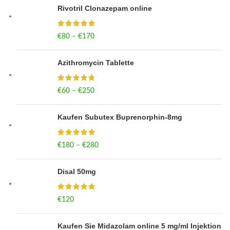
Rivotril Clonazepam online
€
80
–
€
170
Price range: €80 through €170
Azithromycin Tablette
€
60
–
€
250
Price range: €60 through €250
Kaufen Subutex Buprenorphin-8mg
€
180
–
€
280
Price range: €180 through €280
Disal 50mg
€
120
Kaufen Sie Midazolam online 5 mg/ml Injektion