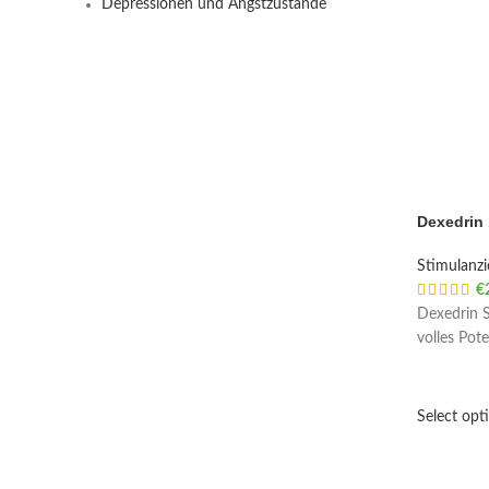
Depressionen und Angstzustände
Dexedrin
Stimulanz
€
Dexedrin S
volles Pot
Select opt