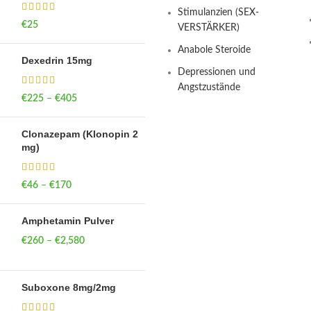
Stimulanzien (SEX-
€
25
VERSTÄRKER)
Anabole Steroide
Dexedrin 15mg
Depressionen und
Angstzustände
€
225
–
€
405
Price range: €225
through €405
Clonazepam (Klonopin 2
mg)
€
46
–
€
170
Price range: €46
through €170
Amphetamin Pulver
€
260
–
€
2,580
Price range:
€260 through
€2,580
Suboxone 8mg/2mg