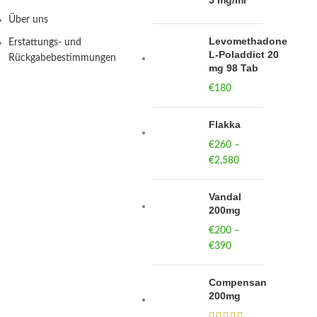
5 mg/ml
Über uns
Levomethadone
Erstattungs- und
L-Poladdict 20
Rückgabebestimmungen
mg 98 Tab
€
180
Flakka
€
260
–
€
2,580
Price
range:
€260
Vandal
through
200mg
€2,580
€
200
–
€
390
Price
range:
€200
Compensan
through
200mg
€390