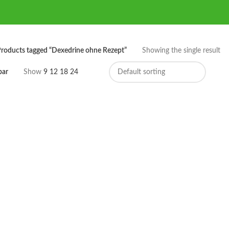
roducts tagged “Dexedrine ohne Rezept”
Showing the single result
bar
Show
9
12
18
24