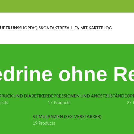
ÜBER UNS
SHOP
FAQ’S
KONTAKT
BEZAHLEN MIT KARTE
BLOG
drine ohne R
DRUCK UND DIABETIKER
DEPRESSIONEN UND ANGSTZUSTÄNDE
OP
ducts
17 Products
27 
STIMULANZIEN (SEX-VERSTÄRKER)
19 Products