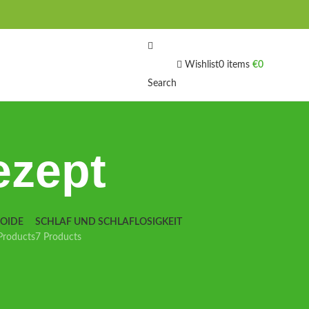
Wishlist
0
items
€
0
Search
ezept
IOIDE
SCHLAF UND SCHLAFLOSIGKEIT
Products
7 Products