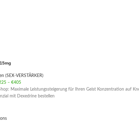
 15mg
ien (SEX-VERSTÄRKER)
225
–
€
405
Price range: €225 through €405
hop: Maximale Leistungssteigerung für Ihren Geist Konzentration auf Kn
enzial mit Dexedrine bestellen
ions