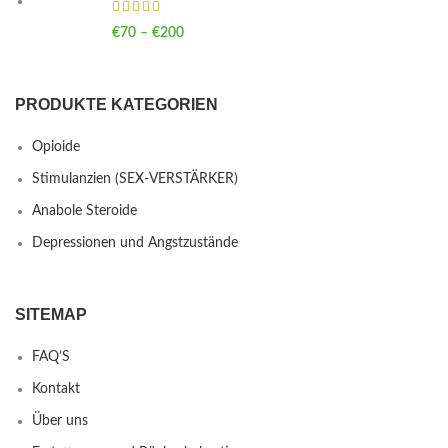
€
70
–
€
200
Price range: €70 through €200
PRODUKTE KATEGORIEN
Opioide
Stimulanzien (SEX-VERSTÄRKER)
Anabole Steroide
Depressionen und Angstzustände
SITEMAP
FAQ’S
Kontakt
Über uns