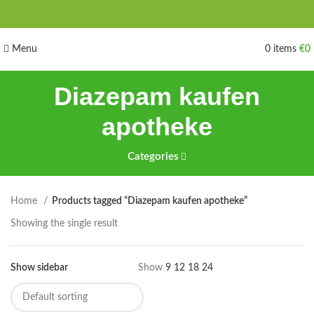
Menu
0
items
€
0
Diazepam kaufen
apotheke
Categories
Home
Products tagged “Diazepam kaufen apotheke”
Showing the single result
Show sidebar
Show
9
12
18
24