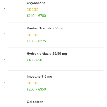
Oxycodone
€
140
–
€
700
Price range: €140 through €700
Kaufen Tradolan 50mg
€
180
–
€
275
Price range: €180 through €275
Hydroklortiazid 25/50 mg
€
40
–
€
50
Price range: €40 through €50
Imovane 7.5 mg
€
200
–
€
350
Price range: €200 through €350
Gel testen