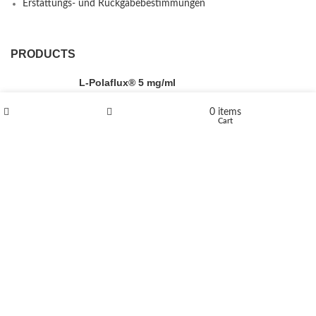
Erstattungs- und Rückgabebestimmungen
PRODUCTS
L-Polaflux® 5 mg/ml
0
items
Shop
Wishlist
Cart
Levomethadone L-Poladdict 20 mg 98 Tab
€
180
Flakka
€
260
–
€
2,580
Price range: €260 through €2,580
Vandal 200mg
€
200
–
€
390
Price range: €200 through €390