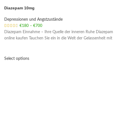
Diazepam 10mg
Depressionen und Angstzustände
€
180
–
€
700
Price range: €180 through €700
Diazepam Einnahme – Ihre Quelle der inneren Ruhe Diazepam
online kaufen Tauchen Sie ein in die Welt der Gelassenheit mit
Select options