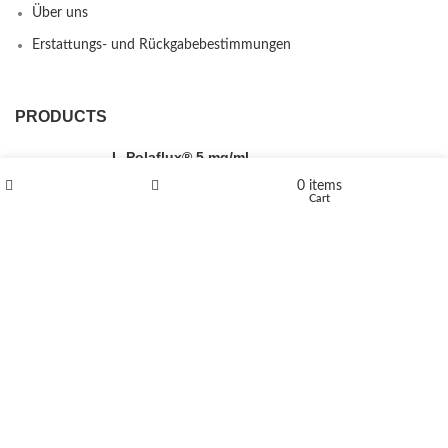
Über uns
Erstattungs- und Rückgabebestimmungen
PRODUCTS
L-Polaflux® 5 mg/ml
0
items
Shop
Wishlist
Cart
Levomethadone L-Poladdict 20 mg 98 Tab
€
180
Flakka
€
260
–
€
2,580
Price range: €260 through €2,580
Vandal 200mg