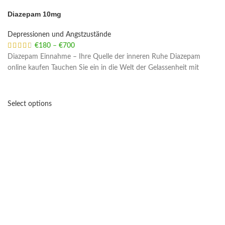
Diazepam 10mg
Depressionen und Angstzustände
€
180
–
€
700
Price range: €180 through €700
Diazepam Einnahme – Ihre Quelle der inneren Ruhe Diazepam
online kaufen Tauchen Sie ein in die Welt der Gelassenheit mit
Select options