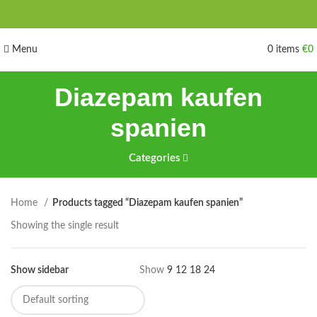
Menu
0
items
€
0
Diazepam kaufen
spanien
Categories
Home
Products tagged “Diazepam kaufen spanien”
Showing the single result
Show sidebar
Show
9
12
18
24