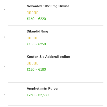
Nolvadex 10/20 mg Online
€
160
–
€
220
Price range: €160 through €220
Dilaudid 8mg
€
155
–
€
250
Price range: €155 through €250
Kaufen Sie Adderall online
€
120
–
€
180
Price range: €120 through €180
Amphetamin Pulver
€
260
–
€
2,580
Price range: €260 through €2,580