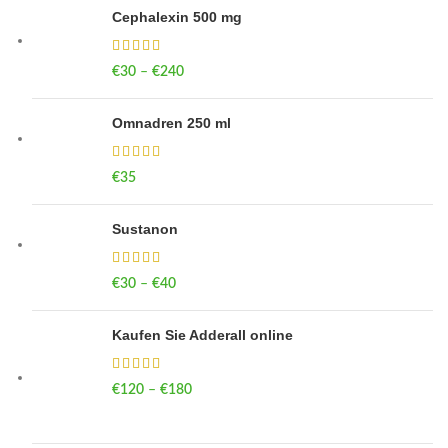
Cephalexin 500 mg
€
30
–
€
240
Price range: €30 through €240
Omnadren 250 ml
€
35
Sustanon
€
30
–
€
40
Price range: €30 through €40
Kaufen Sie Adderall online
€
120
–
€
180
Price range: €120 through €180