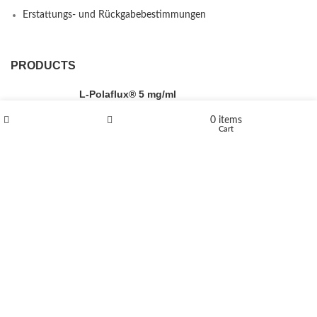
Erstattungs- und Rückgabebestimmungen
PRODUCTS
L-Polaflux® 5 mg/ml
0
items
Shop
Wishlist
Cart
Levomethadone L-Poladdict 20 mg 98 Tab
€
180
Flakka
€
260
–
€
2,580
Price range: €260 through €2,580
Vandal 200mg
€
200
–
€
390
Price range: €200 through €390