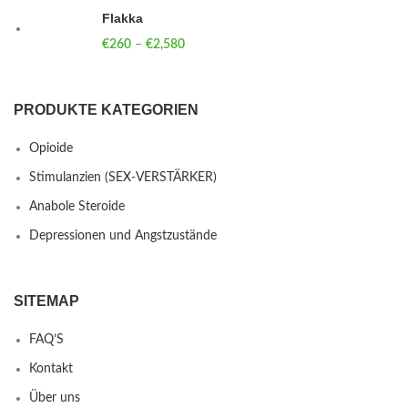
Flakka
€
260
–
€
2,580
Price range: €260 through €2,580
PRODUKTE KATEGORIEN
Opioide
Stimulanzien (SEX-VERSTÄRKER)
Anabole Steroide
Depressionen und Angstzustände
SITEMAP
FAQ’S
Kontakt
Über uns