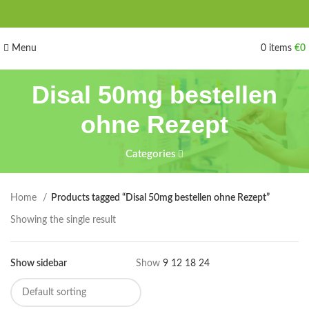
Menu
0
items
€
0
Disal 50mg bestellen
ohne Rezept
Categories
Home
Products tagged “Disal 50mg bestellen ohne Rezept”
Showing the single result
Show sidebar
Show
9
12
18
24