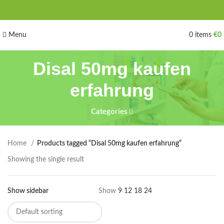
Menu
0
items
€
0
Disal 50mg kaufen
erfahrung
Categories
Home
Products tagged “Disal 50mg kaufen erfahrung”
Showing the single result
Show sidebar
Show
9
12
18
24