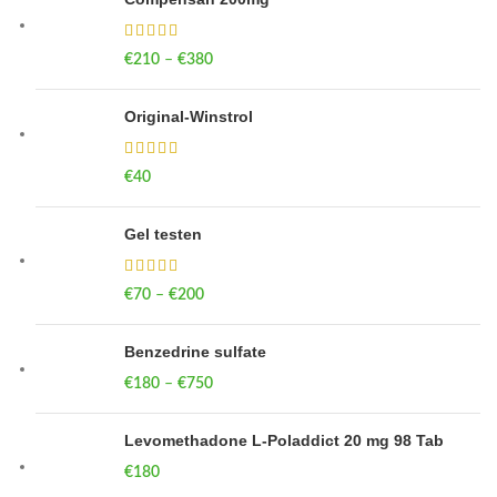
€
210
–
€
380
Price range: €210 through €380
Original-Winstrol
€
40
Gel testen
€
70
–
€
200
Price range: €70 through €200
Benzedrine sulfate
€
180
–
€
750
Price range: €180 through €750
Levomethadone L-Poladdict 20 mg 98 Tab
€
180