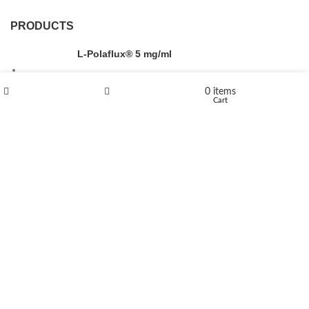
PRODUCTS
L-Polaflux® 5 mg/ml
0
items
Shop
Wishlist
Cart
Levomethadone L-Poladdict 20 mg 98 Tab
€
180
Flakka
€
260
–
€
2,580
Price range: €260 through €2,580
Vandal 200mg
€
200
–
€
390
Price range: €200 through €390
Compensan 200mg