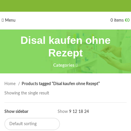
Menu
0
items
€
0
Disal kaufen ohne
Rezept
Categories
Home
Products tagged “Disal kaufen ohne Rezept”
Showing the single result
Show sidebar
Show
9
12
18
24