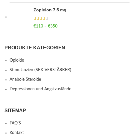
Zopiclon 7.5 mg
€
110
–
€
350
Price range: €110 through €350
PRODUKTE KATEGORIEN
Opioide
Stimulanzien (SEX-VERSTÄRKER)
Anabole Steroide
Depressionen und Angstzustände
SITEMAP
FAQ’S
Kontakt