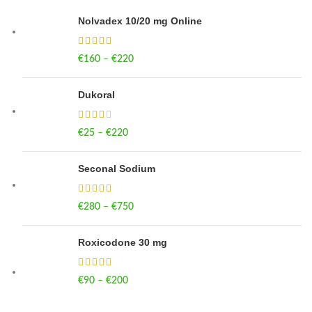
Nolvadex 10/20 mg Online
€
160
–
€
220
Price range: €160 through €220
Dukoral
€
25
–
€
220
Price range: €25 through €220
Seconal Sodium
€
280
–
€
750
Price range: €280 through €750
Roxicodone 30 mg
€
90
–
€
200
Price range: €90 through €200