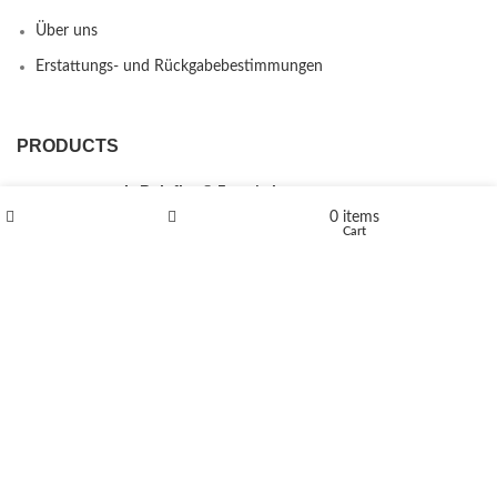
Über uns
Erstattungs- und Rückgabebestimmungen
PRODUCTS
L-Polaflux® 5 mg/ml
0
items
Shop
Wishlist
Cart
Levomethadone L-Poladdict 20 mg 98 Tab
€
180
Flakka
€
260
–
€
2,580
Price range: €260 through €2,580
Vandal 200mg