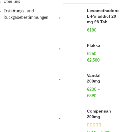
Über uns
Levomethadone
Erstattungs- und
L-Poladdict 20
Rückgabebestimmungen
mg 98 Tab
€
180
Flakka
€
260
–
€
2,580
Price
range:
€260
Vandal
through
200mg
€2,580
€
200
–
€
390
Price
range:
€200
Compensan
through
200mg
€390