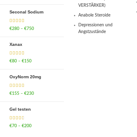
through €190
VERSTÄRKER)
Seconal Sodium
Anabole Steroide
Depressionen und
€
280
–
€
750
Price range: €280
Angstzustände
through €750
Xanax
€
80
–
€
150
Price range: €80
through €150
OxyNorm 20mg
€
155
–
€
230
Price range: €155
through €230
Gel testen
€
70
–
€
200
Price range: €70
through €200