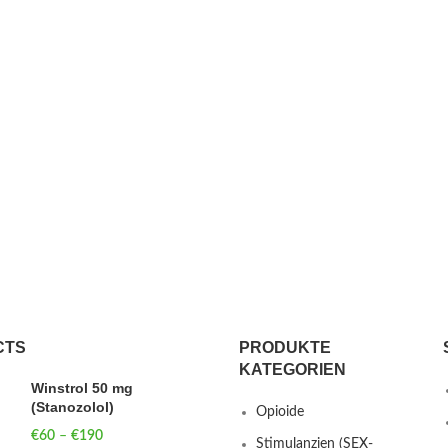
CTS
PRODUKTE
KATEGORIEN
Winstrol 50 mg
(Stanozolol)
Opioide
€
60
–
€
190
Price range: €60
Stimulanzien (SEX-