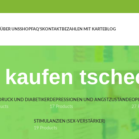
ÜBER UNS
SHOP
FAQ’S
KONTAKT
BEZAHLEN MIT KARTE
BLOG
l kaufen tsche
DRUCK UND DIABETIKER
DEPRESSIONEN UND ANGSTZUSTÄNDE
OP
ducts
17 Products
27 
STIMULANZIEN (SEX-VERSTÄRKER)
19 Products