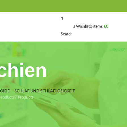
Wishlist
0
items
€
0
Search
chien
IOIDE
SCHLAF UND SCHLAFLOSIGKEIT
Products
7 Products