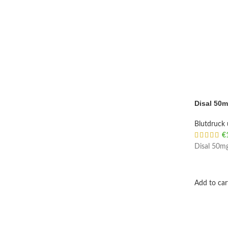
Disal 50
Blutdruck 
€
Disal 50mg
Add to car