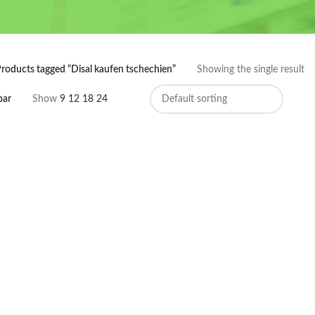
roducts tagged “Disal kaufen tschechien”
Showing the single result
bar
Show
9
12
18
24