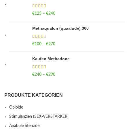
€
125
–
€
240
Price range: €125 through €240
Methaqualon (quaalude) 300
€
100
–
€
270
Price range: €100 through €270
Kaufen Methadone
€
240
–
€
290
Price range: €240 through €290
PRODUKTE KATEGORIEN
Opioide
Stimulanzien (SEX-VERSTÄRKER)
Anabole Steroide