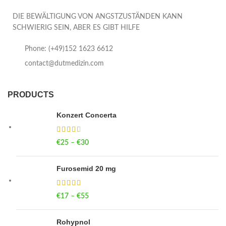
DIE BEWÄLTIGUNG VON ANGSTZUSTÄNDEN KANN
SCHWIERIG SEIN, ABER ES GIBT HILFE
Phone: (+49)152 1623 6612
contact@dutmedizin.com
PRODUCTS
Konzert Concerta
€
25
–
€
30
Price range: €25 through €30
Furosemid 20 mg
€
17
–
€
55
Price range: €17 through €55
Rohypnol