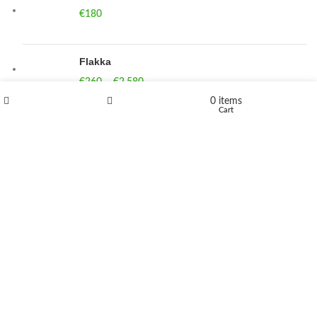
€
180
Flakka
€
260
–
€
2,580
Price range: €260 through €2,580
0
items
Shop
Wishlist
Cart
Vandal 200mg
€
200
–
€
390
Price range: €200 through €390
Compensan 200mg
€
210
–
€
380
Price range: €210 through €380
DUTMEDIZIN
2024