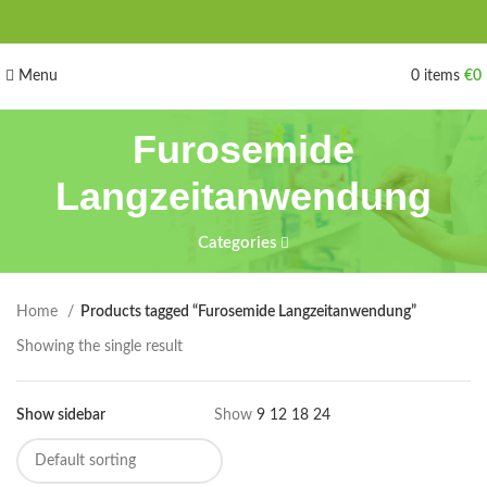
Menu
0
items
€
0
Furosemide
Langzeitanwendung
Categories
Home
Products tagged “Furosemide Langzeitanwendung”
Showing the single result
Show sidebar
Show
9
12
18
24