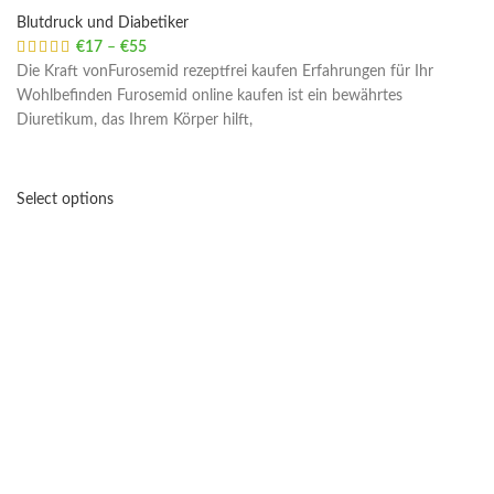
Blutdruck und Diabetiker
€
17
–
€
55
Price range: €17 through €55
Die Kraft vonFurosemid rezeptfrei kaufen Erfahrungen für Ihr
Wohlbefinden Furosemid online kaufen ist ein bewährtes
Diuretikum, das Ihrem Körper hilft,
Select options