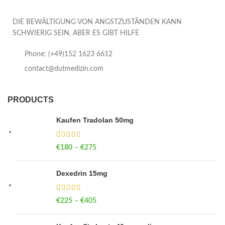
DIE BEWÄLTIGUNG VON ANGSTZUSTÄNDEN KANN
SCHWIERIG SEIN, ABER ES GIBT HILFE
Phone: (+49)152 1623 6612
contact@dutmedizin.com
PRODUCTS
Kaufen Tradolan 50mg
€
180
–
€
275
Price range: €180 through €275
Dexedrin 15mg
€
225
–
€
405
Price range: €225 through €405