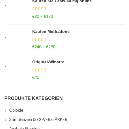
Kaufen Sie Lasix 40 mg online
€
90
–
€
180
Price range: €90 through €180
Kaufen Methadone
€
240
–
€
290
Price range: €240 through €290
Original-Winstrol
€
40
PRODUKTE KATEGORIEN
Opioide
Stimulanzien (SEX-VERSTÄRKER)
Anabole Steroide