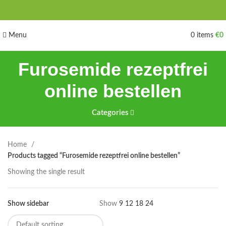
Menu
0
items
€
0
Furosemide rezeptfrei
online bestellen
Categories
Home
Products tagged “Furosemide rezeptfrei online bestellen”
Showing the single result
Show sidebar
Show
9
12
18
24