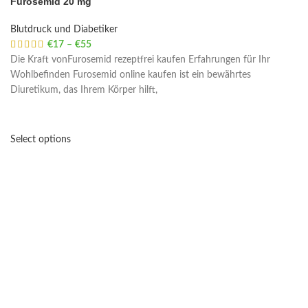
Furosemid 20 mg
Blutdruck und Diabetiker
€
17
–
€
55
Price range: €17 through €55
Die Kraft vonFurosemid rezeptfrei kaufen Erfahrungen für Ihr
Wohlbefinden Furosemid online kaufen ist ein bewährtes
Diuretikum, das Ihrem Körper hilft,
Select options