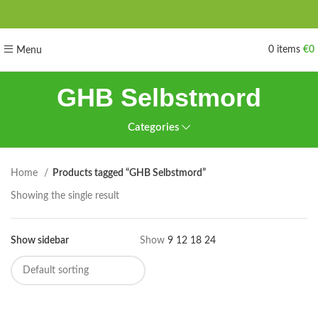
0
items
€
0
Menu
GHB Selbstmord
Categories
Home
Products tagged “GHB Selbstmord”
Showing the single result
Show sidebar
Show
9
12
18
24