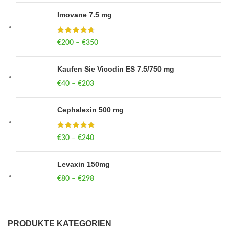
Imovane 7.5 mg
€
200
–
€
350
Price range: €200 through €350
Kaufen Sie Vicodin ES 7.5/750 mg
€
40
–
€
203
Price range: €40 through €203
Cephalexin 500 mg
€
30
–
€
240
Price range: €30 through €240
Levaxin 150mg
€
80
–
€
298
Price range: €80 through €298
PRODUKTE KATEGORIEN