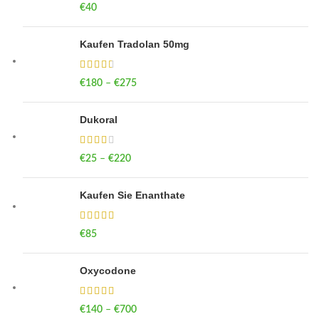
€
40
Kaufen Tradolan 50mg
€
180
–
€
275
Price range: €180 through €275
Dukoral
€
25
–
€
220
Price range: €25 through €220
Kaufen Sie Enanthate
€
85
Oxycodone
€
140
–
€
700
Price range: €140 through €700