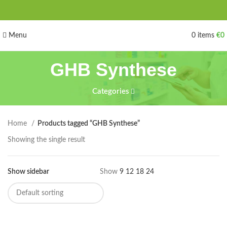
Menu
0
items
€
0
GHB Synthese
Categories
Home
Products tagged “GHB Synthese”
Showing the single result
Show sidebar
Show
9
12
18
24