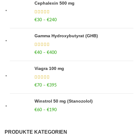
Cephalexin 500 mg
€
30
–
€
240
Price range: €30 through €240
Gamma Hydroxybutyrat (GHB)
€
40
–
€
400
Price range: €40 through €400
Viagra 100 mg
€
70
–
€
395
Price range: €70 through €395
Winstrol 50 mg (Stanozolol)
€
60
–
€
190
Price range: €60 through €190
PRODUKTE KATEGORIEN