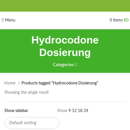
Menu
0
items
€
0
Hydrocodone
Dosierung
Categories
Home
Products tagged “Hydrocodone Dosierung”
Showing the single result
Show sidebar
Show
9
12
18
24