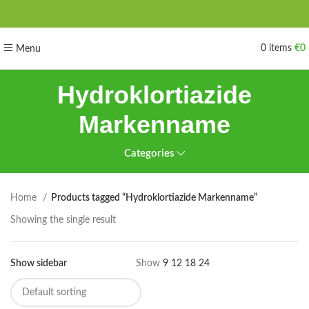
0
items
€
0
Menu
Hydroklortiazide
Markenname
Categories
Home
Products tagged “Hydroklortiazide Markenname”
Showing the single result
Show sidebar
Show
9
12
18
24