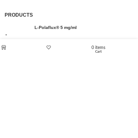
PRODUCTS
L-Polaflux® 5 mg/ml
0
items
Cart
Shop
Wishlist
Levomethadone L-Poladdict 20 mg 98 Tab
€
180
Flakka
€
260
–
€
2,580
Price range: €260 through €2,580
Vandal 200mg
€
200
–
€
390
Price range: €200 through €390
Compensan 200mg