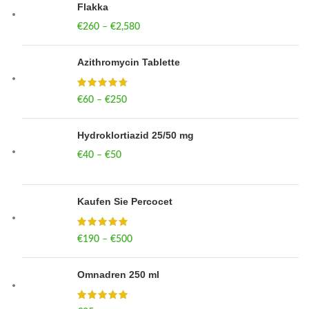
Flakka
€
260
–
€
2,580
Price range: €260 through €2,580
Azithromycin Tablette
€
60
–
€
250
Price range: €60 through €250
Hydroklortiazid 25/50 mg
€
40
–
€
50
Price range: €40 through €50
Kaufen Sie Percocet
€
190
–
€
500
Price range: €190 through €500
Omnadren 250 ml