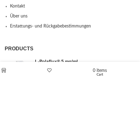
Kontakt
Über uns
Erstattungs- und Rückgabebestimmungen
PRODUCTS
L-Polaflux® 5 mg/ml
0
items
Cart
Shop
Wishlist
Levomethadone L-Poladdict 20 mg 98 Tab
€
180
Flakka
€
260
–
€
2,580
Price range: €260 through €2,580