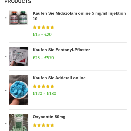
PRODUCTS
Kaufen Sie Midazolam online 5 mg/ml Injektion
10
€
15
–
€
20
Price range: €15 through €20
Kaufen Sie Fentanyl-Pflaster
€
25
–
€
570
Price range: €25 through €570
Kaufen Sie Adderall online
€
120
–
€
180
Price range: €120 through €180
Oxycontin 80mg