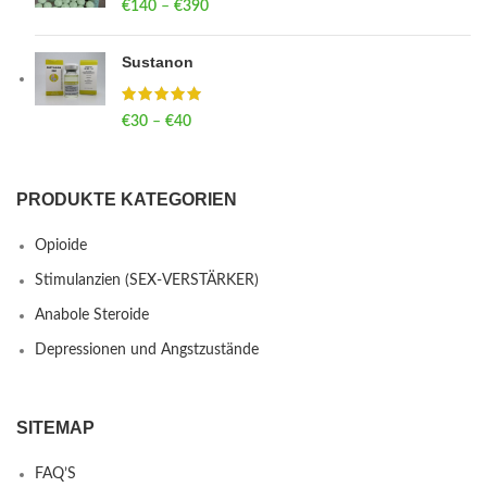
€
140
–
€
390
Price range: €140 through €390
Sustanon
€
30
–
€
40
Price range: €30 through €40
PRODUKTE KATEGORIEN
Opioide
Stimulanzien (SEX-VERSTÄRKER)
Anabole Steroide
Depressionen und Angstzustände
SITEMAP
FAQ’S