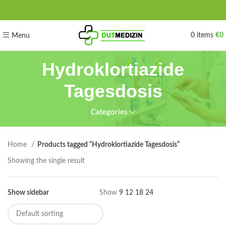
0
items
€
0
Menu
Hydroklortiazide
Tagesdosis
Categories
Home
Products tagged “Hydroklortiazide Tagesdosis”
Showing the single result
Show sidebar
Show
9
12
18
24