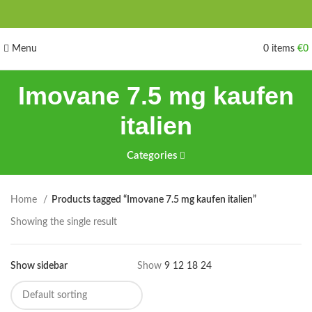
Menu
0
items
€
0
Imovane 7.5 mg kaufen
italien
Categories
Home
Products tagged “Imovane 7.5 mg kaufen italien”
Showing the single result
Show sidebar
Show
9
12
18
24