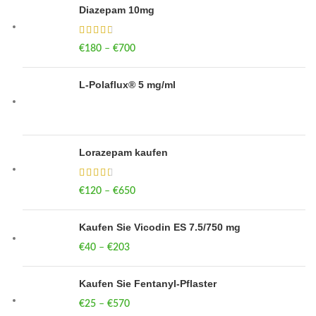
Diazepam 10mg
€
180
–
€
700
Price range: €180 through €700
L-Polaflux® 5 mg/ml
Lorazepam kaufen
€
120
–
€
650
Price range: €120 through €650
Kaufen Sie Vicodin ES 7.5/750 mg
€
40
–
€
203
Price range: €40 through €203
Kaufen Sie Fentanyl-Pflaster
€
25
–
€
570
Price range: €25 through €570