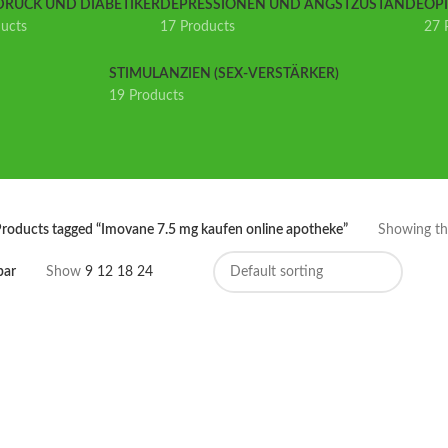
DRUCK UND DIABETIKER
DEPRESSIONEN UND ANGSTZUSTÄNDE
OP
ducts
17 Products
27 
STIMULANZIEN (SEX-VERSTÄRKER)
19 Products
roducts tagged “Imovane 7.5 mg kaufen online apotheke”
Showing the
bar
Show
9
12
18
24