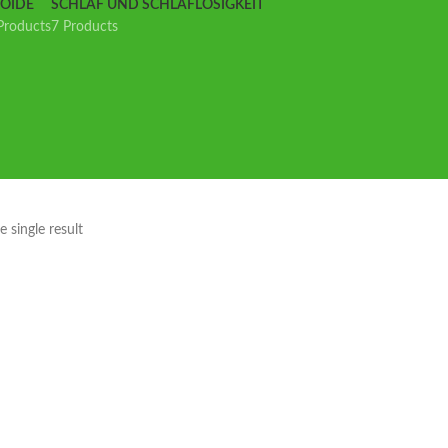
IOIDE
SCHLAF UND SCHLAFLOSIGKEIT
Products
7 Products
 single result