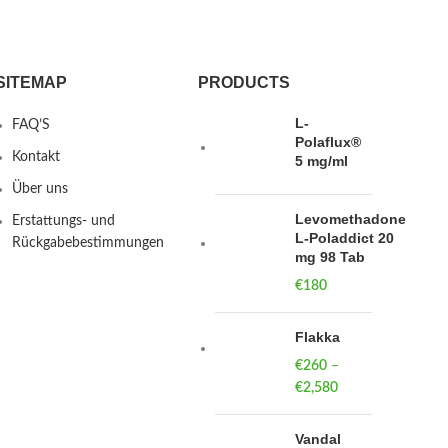
SITEMAP
PRODUCTS
L-
FAQ’S
Polaflux®
Kontakt
5 mg/ml
Über uns
Levomethadone
Erstattungs- und
L-Poladdict 20
Rückgabebestimmungen
mg 98 Tab
€
180
Flakka
€
260
–
€
2,580
Price
range:
€260
Vandal