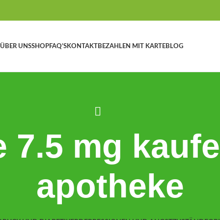
ÜBER UNS
SHOP
FAQ’S
KONTAKT
BEZAHLEN MIT KARTE
BLOG
 7.5 mg kaufe
apotheke