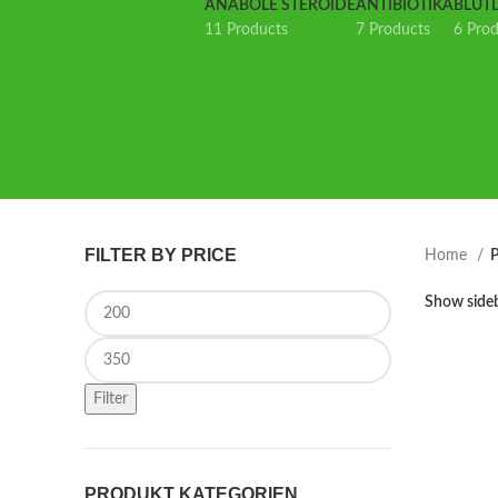
ANABOLE STEROIDE
ANTIBIOTIKA
BLUT
11 Products
7 Products
6 Pro
FILTER BY PRICE
Home
P
Min price
Show side
Max price
Filter
PRODUKT KATEGORIEN