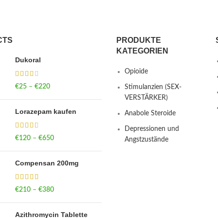
CTS
PRODUKTE
KATEGORIEN
Dukoral
Opioide
€
25
–
€
220
Price range: €25
Stimulanzien (SEX-
through €220
VERSTÄRKER)
Lorazepam kaufen
Anabole Steroide
Depressionen und
€
120
–
€
650
Price range: €120
Angstzustände
through €650
Compensan 200mg
€
210
–
€
380
Price range: €210
through €380
Azithromycin Tablette