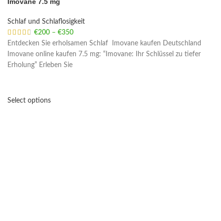
Imovane 7.5 mg
Schlaf und Schlaflosigkeit
€
200
–
€
350
Price range: €200 through €350
Entdecken Sie erholsamen Schlaf Imovane kaufen Deutschland
Imovane online kaufen 7.5 mg: “Imovane: Ihr Schlüssel zu tiefer
Erholung” Erleben Sie
Select options