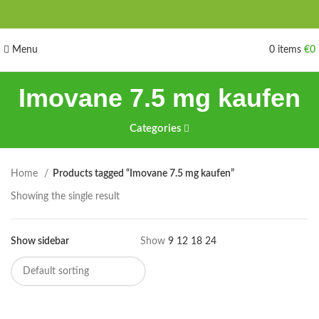
Menu
0
items
€
0
Imovane 7.5 mg kaufen
Categories
Home
Products tagged “Imovane 7.5 mg kaufen”
Showing the single result
Show sidebar
Show
9
12
18
24