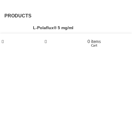
PRODUCTS
L-Polaflux® 5 mg/ml
0
items
Shop
Wishlist
Cart
Levomethadone L-Poladdict 20 mg 98 Tab
€
180
Flakka
€
260
–
€
2,580
Price range: €260 through €2,580
Vandal 200mg
€
200
–
€
390
Price range: €200 through €390
Compensan 200mg