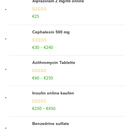
Alprazolam 2 mg/ml online
€
25
Cephalexin 500 mg
€
30
–
€
240
Price range: €30 through €240
Azithromycin Tablette
€
60
–
€
250
Price range: €60 through €250
Insulin online kaufen
€
250
–
€
450
Price range: €250 through €450
Benzedrine sulfate