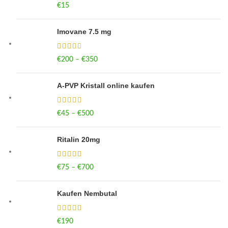
€
15
Imovane 7.5 mg
€
200
–
€
350
Price range: €200 through €350
A-PVP Kristall online kaufen
€
45
–
€
500
Price range: €45 through €500
Ritalin 20mg
€
75
–
€
700
Price range: €75 through €700
Kaufen Nembutal
€
190