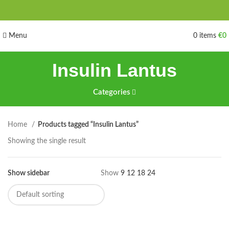
Menu
0
items
€
0
Insulin Lantus
Categories
Home
Products tagged “Insulin Lantus”
Showing the single result
Show sidebar
Show
9
12
18
24