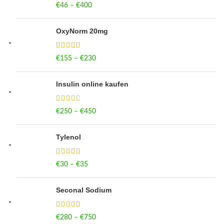
€
46
–
€
400
Price range: €46 through €400
OxyNorm 20mg
€
155
–
€
230
Price range: €155 through €230
Insulin online kaufen
€
250
–
€
450
Price range: €250 through €450
Tylenol
€
30
–
€
35
Price range: €30 through €35
Seconal Sodium
€
280
–
€
750
Price range: €280 through €750