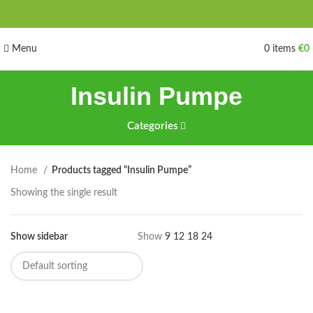
Menu
0
items
€
0
Insulin Pumpe
Categories
Home
Products tagged “Insulin Pumpe”
Showing the single result
Show sidebar
Show
9
12
18
24