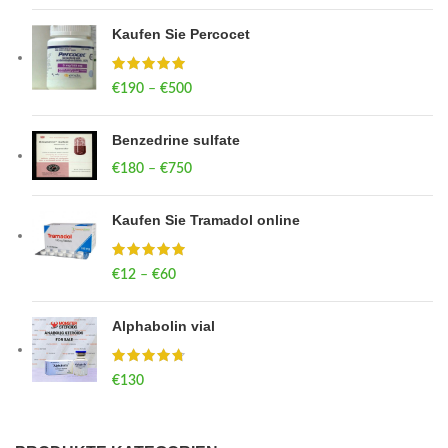
Kaufen Sie Percocet
€
190
–
€
500
Price range: €190 through €500
Benzedrine sulfate
€
180
–
€
750
Price range: €180 through €750
Kaufen Sie Tramadol online
€
12
–
€
60
Price range: €12 through €60
Alphabolin vial
€
130