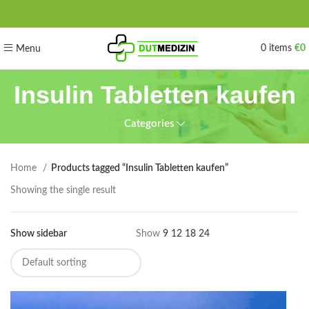
0
items
€
0
Menu
Insulin Tabletten kaufen
Categories
Home
Products tagged “Insulin Tabletten kaufen”
Showing the single result
Show sidebar
Show
9
12
18
24