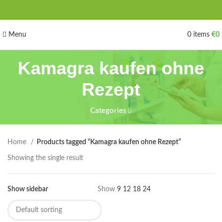
Menu
0
items
€
0
Kamagra kaufen ohne
Rezept
Categories
Home
Products tagged “Kamagra kaufen ohne Rezept”
Showing the single result
Show sidebar
Show
9
12
18
24