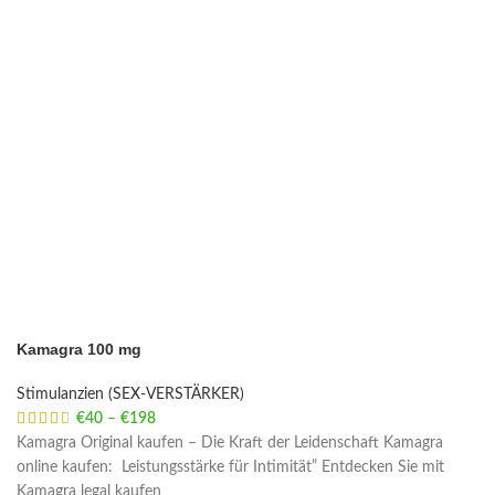
Kamagra 100 mg
Stimulanzien (SEX-VERSTÄRKER)
€
40
–
€
198
Price range: €40 through €198
Kamagra Original kaufen – Die Kraft der Leidenschaft Kamagra
online kaufen: Leistungsstärke für Intimität” Entdecken Sie mit
Kamagra legal kaufen