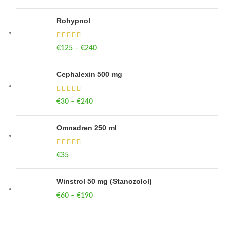
Rohypnol
€
125
–
€
240
Price range: €125 through €240
Cephalexin 500 mg
€
30
–
€
240
Price range: €30 through €240
Omnadren 250 ml
€
35
Winstrol 50 mg (Stanozolol)
€
60
–
€
190
Price range: €60 through €190