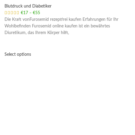
Blutdruck und Diabetiker
€
17
–
€
55
Price range: €17 through €55
Die Kraft vonFurosemid rezeptfrei kaufen Erfahrungen für Ihr
Wohlbefinden Furosemid online kaufen ist ein bewährtes
Diuretikum, das Ihrem Körper hilft,
Select options