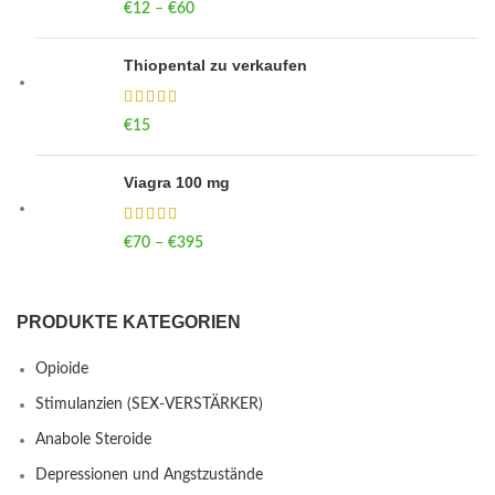
€
12
–
€
60
Price range: €12 through €60
Thiopental zu verkaufen
€
15
Viagra 100 mg
€
70
–
€
395
Price range: €70 through €395
PRODUKTE KATEGORIEN
Opioide
Stimulanzien (SEX-VERSTÄRKER)
Anabole Steroide
Depressionen und Angstzustände