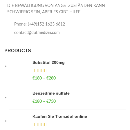
DIE BEWÄLTIGUNG VON ANGSTZUSTÄNDEN KANN
SCHWIERIG SEIN, ABER ES GIBT HILFE
Phone: (+49)152 1623 6612
contact@dutmedizin.com
PRODUCTS
Substitol 200mg
€
180
–
€
280
Price range: €180 through €280
Benzedrine sulfate
€
180
–
€
750
Price range: €180 through €750
Kaufen Sie Tramadol online