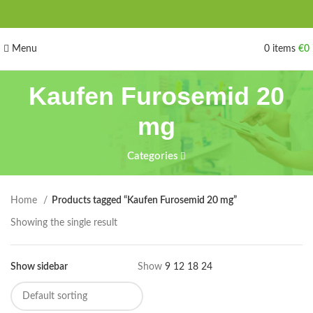
Menu
0
items
€
0
Kaufen Furosemid 20
mg
Categories
Home
Products tagged “Kaufen Furosemid 20 mg”
Showing the single result
Show sidebar
Show
9
12
18
24