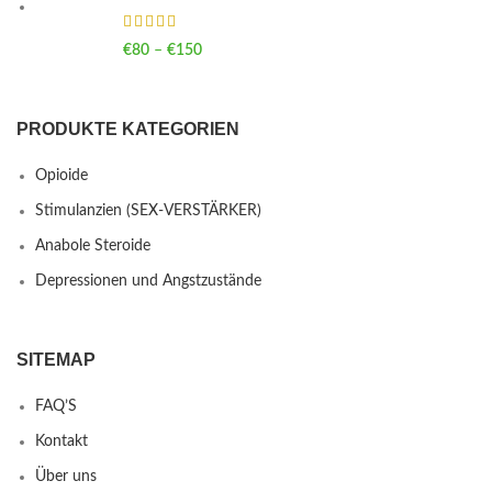
€
80
–
€
150
Price range: €80 through €150
PRODUKTE KATEGORIEN
Opioide
Stimulanzien (SEX-VERSTÄRKER)
Anabole Steroide
Depressionen und Angstzustände
SITEMAP
FAQ’S
Kontakt
Über uns