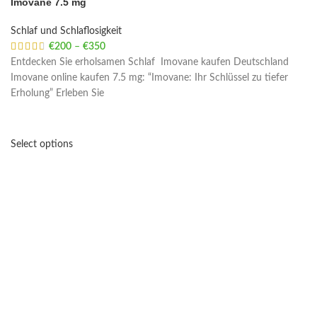
Imovane 7.5 mg
Schlaf und Schlaflosigkeit
€
200
–
€
350
Price range: €200 through €350
Entdecken Sie erholsamen Schlaf Imovane kaufen Deutschland
Imovane online kaufen 7.5 mg: “Imovane: Ihr Schlüssel zu tiefer
Erholung” Erleben Sie
Select options