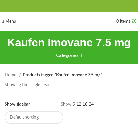
Menu
0
items
€
0
Kaufen Imovane 7.5 mg
Categories
Home
Products tagged “Kaufen Imovane 7.5 mg”
Showing the single result
Show sidebar
Show
9
12
18
24