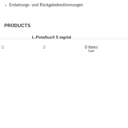
Erstattungs- und Rückgabebestimmungen
PRODUCTS
L-Polaflux® 5 mg/ml
0
items
Shop
Wishlist
Cart
Levomethadone L-Poladdict 20 mg 98 Tab
€
180
Flakka
€
260
–
€
2,580
Price range: €260 through €2,580
Vandal 200mg
€
200
–
€
390
Price range: €200 through €390