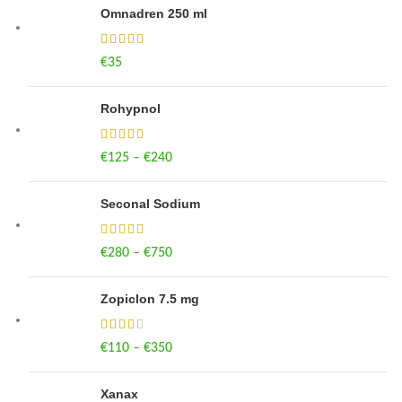
Omnadren 250 ml
€
35
Rohypnol
€
125
–
€
240
Price range: €125 through €240
Seconal Sodium
€
280
–
€
750
Price range: €280 through €750
Zopiclon 7.5 mg
€
110
–
€
350
Price range: €110 through €350
Xanax