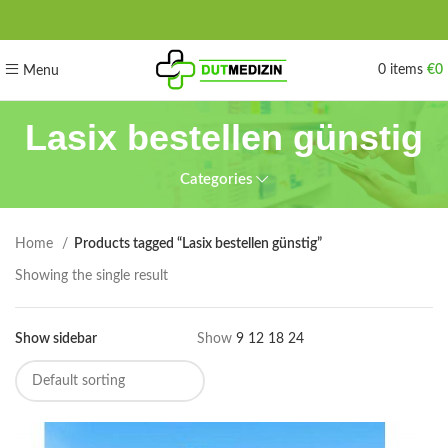
0
items
€
0
Menu
Lasix bestellen günstig
Categories
Home
Products tagged “Lasix bestellen günstig”
Showing the single result
Show sidebar
Show
9
12
18
24