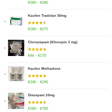
€
180
–
€
280
Price range: €180 through €280
Kaufen Tradolan 50mg
€
180
–
€
275
Price range: €180 through €275
Clonazepam (Klonopin 2 mg)
€
46
–
€
170
Price range: €46 through €170
Kaufen Methadone
€
240
–
€
290
Price range: €240 through €290
Diazepam 10mg
€
180
–
€
700
Price range: €180 through €700