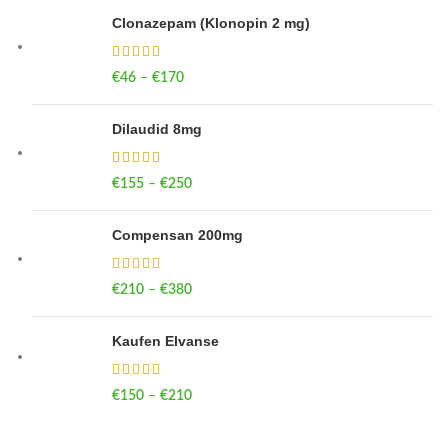
Clonazepam (Klonopin 2 mg)
€
46
–
€
170
Price range: €46 through €170
Dilaudid 8mg
€
155
–
€
250
Price range: €155 through €250
Compensan 200mg
€
210
–
€
380
Price range: €210 through €380
Kaufen Elvanse
€
150
–
€
210
Price range: €150 through €210