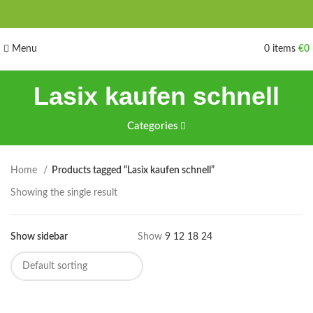
Menu
0
items
€
0
Lasix kaufen schnell
Categories
Home
Products tagged “Lasix kaufen schnell”
Showing the single result
Show sidebar
Show
9
12
18
24