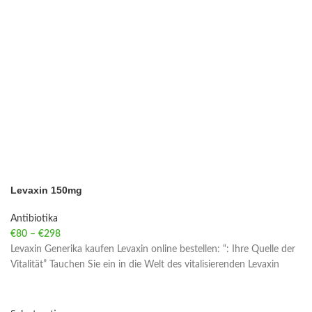
Levaxin 150mg
Antibiotika
€
80
–
€
298
Price range: €80 through €298
Levaxin Generika kaufen Levaxin online bestellen: “: Ihre Quelle der
Vitalität” Tauchen Sie ein in die Welt des vitalisierenden Levaxin