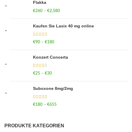
Flakka
€
260
–
€
2,580
Price range: €260 through €2,580
Kaufen Sie Lasix 40 mg online
€
90
–
€
180
Price range: €90 through €180
Konzert Concerta
€
25
–
€
30
Price range: €25 through €30
Suboxone 8mg/2mg
€
180
–
€
655
Price range: €180 through €655
PRODUKTE KATEGORIEN