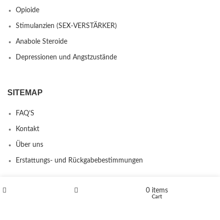
Opioide
Stimulanzien (SEX-VERSTÄRKER)
Anabole Steroide
Depressionen und Angstzustände
SITEMAP
FAQ’S
Kontakt
Über uns
Erstattungs- und Rückgabebestimmungen
0
items
PRODUCTS
Shop
Wishlist
Cart
L-Polaflux® 5 mg/ml