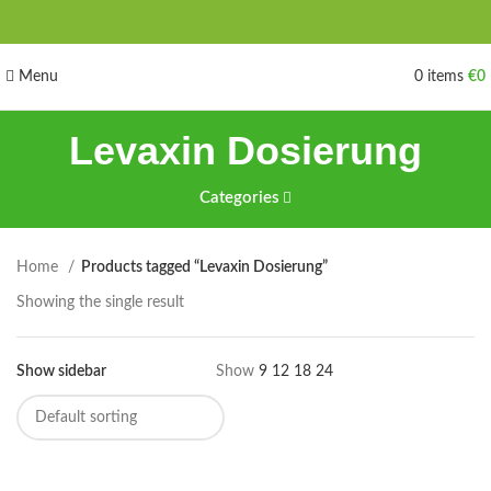
Menu
0
items
€
0
Levaxin Dosierung
Categories
Home
Products tagged “Levaxin Dosierung”
Showing the single result
Show sidebar
Show
9
12
18
24