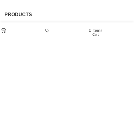
PRODUCTS
L-Polaflux® 5 mg/ml
0
items
Cart
Shop
Wishlist
Levomethadone L-Poladdict 20 mg 98 Tab
€
180
Flakka
€
260
–
€
2,580
Price range: €260 through €2,580
Vandal 200mg
€
200
–
€
390
Price range: €200 through €390
Compensan 200mg