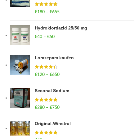
€
180
–
€
655
Price range: €180 through €655
Hydroklortiazid 25/50 mg
€
40
–
€
50
Price range: €40 through €50
Lorazepam kaufen
€
120
–
€
650
Price range: €120 through €650
Seconal Sodium
€
280
–
€
750
Price range: €280 through €750
Original-Winstrol