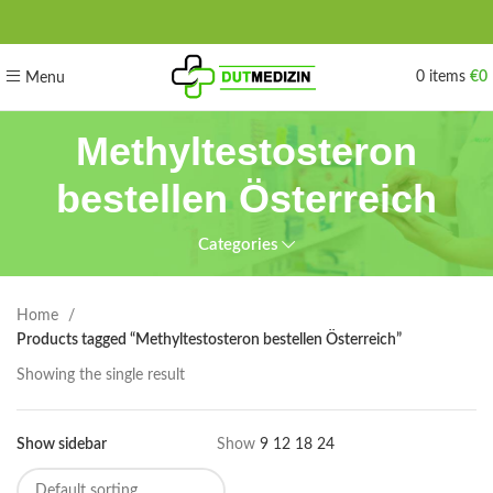
0
items
€
0
Menu
Methyltestosteron
bestellen Österreich
Categories
Home
Products tagged “Methyltestosteron bestellen Österreich”
Showing the single result
Show sidebar
Show
9
12
18
24