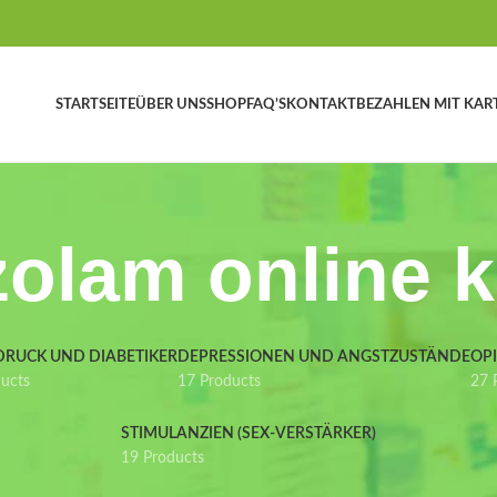
STARTSEITE
ÜBER UNS
SHOP
FAQ’S
KONTAKT
BEZAHLEN MIT KAR
olam online 
DRUCK UND DIABETIKER
DEPRESSIONEN UND ANGSTZUSTÄNDE
OP
ducts
17 Products
27 
STIMULANZIEN (SEX-VERSTÄRKER)
19 Products