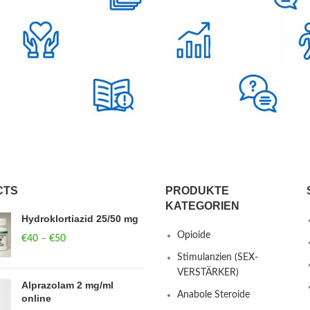
CTS
PRODUKTE
KATEGORIEN
Hydroklortiazid 25/50 mg
Opioide
€
40
–
€
50
Price range: €40
through €50
Stimulanzien (SEX-
VERSTÄRKER)
Alprazolam 2 mg/ml
Anabole Steroide
online