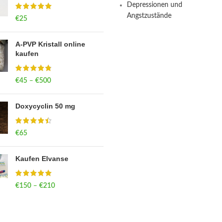
Depressionen und
Angstzustände
€
25
A-PVP Kristall online
kaufen
€
45
–
€
500
Price range: €45
through €500
Doxycyclin 50 mg
€
65
Kaufen Elvanse
€
150
–
€
210
Price range: €150
through €210