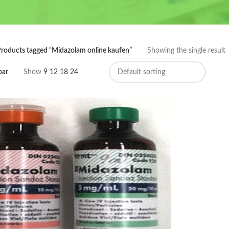
roducts tagged “Midazolam online kaufen”
Showing the single result
bar
Show
9
12
18
24