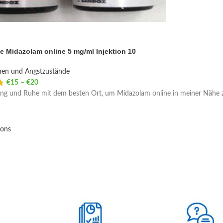
e Midazolam online 5 mg/ml Injektion 10
nen und Angstzustände
€
15
–
€
20
Price range: €15 through €20
ng und Ruhe mit dem besten Ort, um Midazolam online in meiner Nähe z
ions