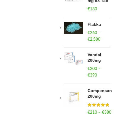
mg 98 Tab
€
180
Flakka
€
260
–
€
2,580
Price
range:
€260
Vandal
through
200mg
€2,580
€
200
–
€
390
Price
range:
€200
Compensan
through
200mg
€390
€
210
–
€
380
Price
range:
€210
through