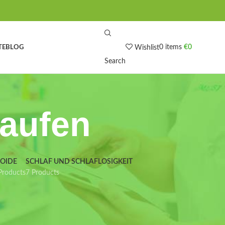
0
items
€
0
TE
BLOG
Wishlist
Search
kaufen
IOIDE
SCHLAF UND SCHLAFLOSIGKEIT
Products
7 Products