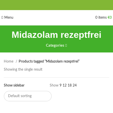
Menu
0
items
€
0
Midazolam rezeptfrei
Categories
Home
Products tagged “Midazolam rezeptfrei”
Showing the single result
Show sidebar
Show
9
12
18
24