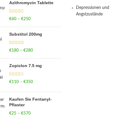
Azithromycin Tablette
Depressionen und
Angstzustände
€
60
–
€
250
Price range: €60
through €250
Substitol 200mg
€
180
–
€
280
Price range: €180
through €280
Zopiclon 7.5 mg
€
110
–
€
350
Price range: €110
through €350
Kaufen Sie Fentanyl-
Pflaster
€
25
–
€
570
Price range: €25
through €570