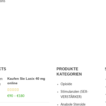
ions
CTS
PRODUKTE
KATEGORIEN
Kaufen Sie Lasix 40 mg
online
Opioide
Stimulanzien (SEX-
€
90
–
€
180
Price range: €90
VERSTÄRKER)
through €180
Anabole Steroide