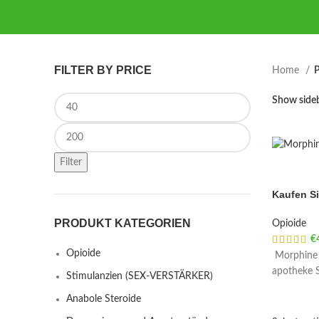
FILTER BY PRICE
Home
P
Min price
Show side
Max price
Filter
Kaufen Si
PRODUKT KATEGORIEN
Opioide
€
Opioide
Morphine b
apotheke S
Stimulanzien (SEX-VERSTÄRKER)
Anabole Steroide