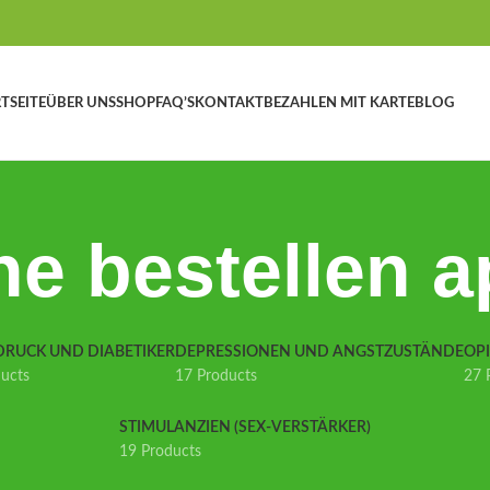
TSEITE
ÜBER UNS
SHOP
FAQ’S
KONTAKT
BEZAHLEN MIT KARTE
BLOG
e bestellen 
DRUCK UND DIABETIKER
DEPRESSIONEN UND ANGSTZUSTÄNDE
OP
ducts
17 Products
27 
STIMULANZIEN (SEX-VERSTÄRKER)
19 Products