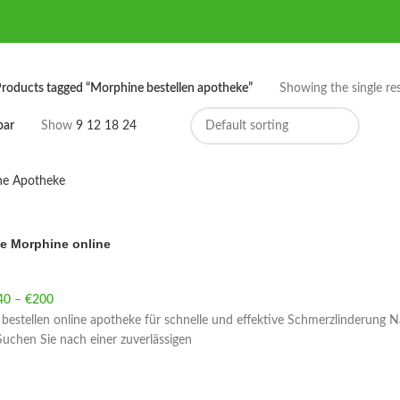
roducts tagged “Morphine bestellen apotheke”
Showing the single res
bar
Show
9
12
18
24
e Morphine online
40
–
€
200
Price range: €40 through €200
estellen online apotheke für schnelle und effektive Schmerzlinderung N
uchen Sie nach einer zuverlässigen