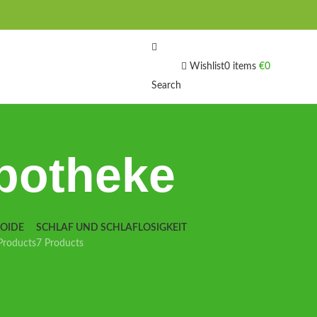
Wishlist
0
items
€
0
Search
apotheke
IOIDE
SCHLAF UND SCHLAFLOSIGKEIT
Products
7 Products