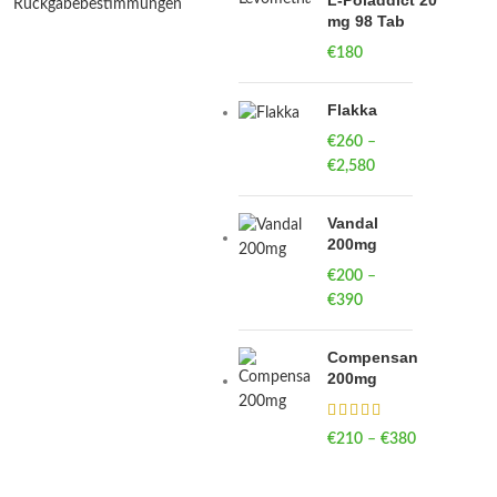
L-Poladdict 20
Rückgabebestimmungen
mg 98 Tab
€
180
Flakka
€
260
–
€
2,580
Price
range:
€260
Vandal
through
200mg
€2,580
€
200
–
€
390
Price
range:
€200
Compensan
through
200mg
€390
€
210
–
€
380
Price
range:
€210