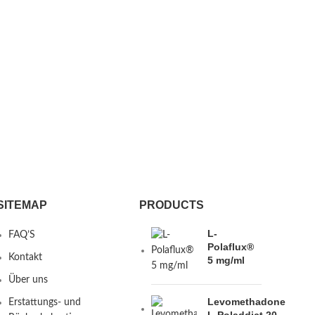
SITEMAP
PRODUCTS
L-
FAQ’S
Polaflux®
Kontakt
5 mg/ml
Über uns
Levomethadone
Erstattungs- und