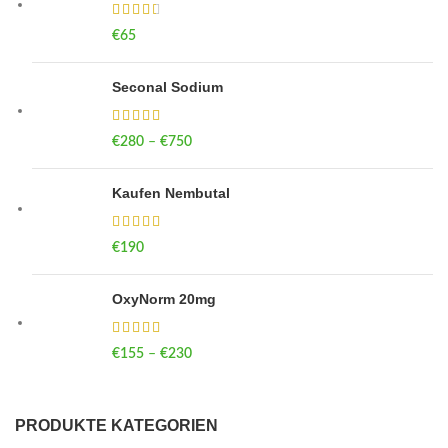
€
65
Seconal Sodium
€
280
–
€
750
Price range: €280 through €750
Kaufen Nembutal
€
190
OxyNorm 20mg
€
155
–
€
230
Price range: €155 through €230
PRODUKTE KATEGORIEN