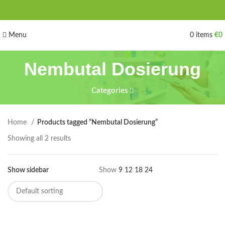
Menu
0
items
€
0
Nembutal Dosierung
Categories
Home
Products tagged “Nembutal Dosierung”
Showing all 2 results
Show sidebar
Show
9
12
18
24