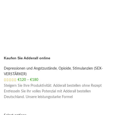
Kaufen Sie Adderall online
Depressionen und Angstzustände
,
Opioide
,
Stimulanzien (SEX-
VERSTÄRKER)
€
120
–
€
180
Price range: €120 through €180
Steigern Sie Ihre Produktivität: Adderall bestellen ohne Rezept
Entfesseln Sie Ihr volles Potenzial mit Adderall bestellen
Deutschland. Unsere leistungsstarke Formel