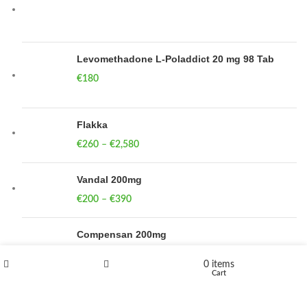
Levomethadone L-Poladdict 20 mg 98 Tab
€
180
Flakka
€
260
–
€
2,580
Price range: €260 through €2,580
Vandal 200mg
€
200
–
€
390
Price range: €200 through €390
Compensan 200mg
0
items
€
210
–
€
380
Price range: €210 through €380
Shop
Wishlist
Cart