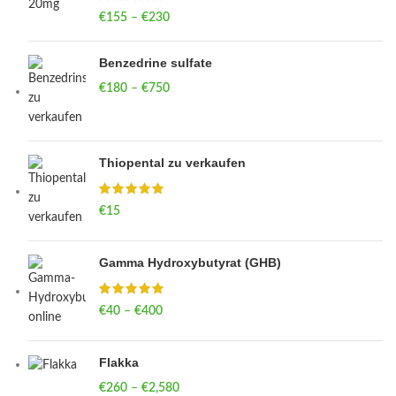
€
155
–
€
230
Price range: €155 through €230
Benzedrine sulfate
€
180
–
€
750
Price range: €180 through €750
Thiopental zu verkaufen
€
15
Gamma Hydroxybutyrat (GHB)
€
40
–
€
400
Price range: €40 through €400
Flakka
€
260
–
€
2,580
Price range: €260 through €2,580