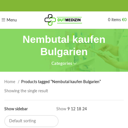
0
items
€
0
Menu
Nembutal kaufen
Bulgarien
Categories
Home
Products tagged “Nembutal kaufen Bulgarien”
Showing the single result
Show sidebar
Show
9
12
18
24