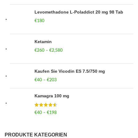
Levomethadone L-Poladdict 20 mg 98 Tab
€
180
Ketamin
€
260
–
€
2,580
Price range: €260 through €2,580
Kaufen Sie Vicodin ES 7.5/750 mg
€
40
–
€
203
Price range: €40 through €203
Kamagra 100 mg
€
40
–
€
198
Price range: €40 through €198
PRODUKTE KATEGORIEN