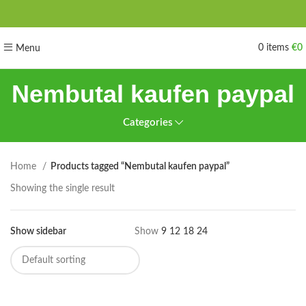
0
items
€
0
Menu
Nembutal kaufen paypal
Categories
Home
Products tagged “Nembutal kaufen paypal”
Showing the single result
Show sidebar
Show
9
12
18
24