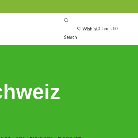
0
items
€
0
Wishlist
Search
chweiz