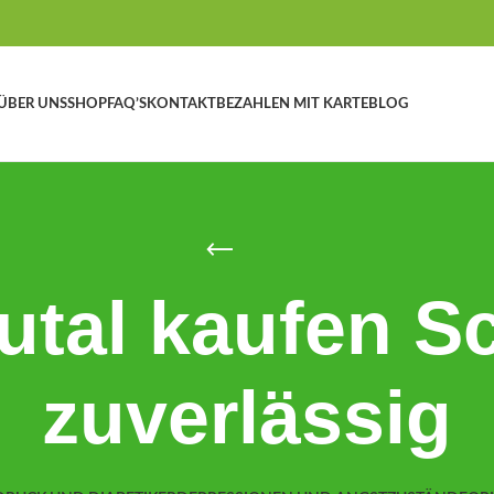
ÜBER UNS
SHOP
FAQ’S
KONTAKT
BEZAHLEN MIT KARTE
BLOG
tal kaufen S
zuverlässig