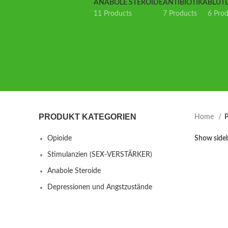
ANABOLE STEROIDE
ANTIBIOTIKA
BLUT
11 Products
7 Products
6 Pro
PRODUKT KATEGORIEN
Home
P
Opioide
Show side
Stimulanzien (SEX-VERSTÄRKER)
Anabole Steroide
Depressionen und Angstzustände