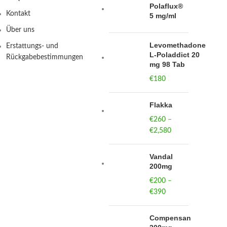
Polaflux®
Kontakt
5 mg/ml
Über uns
Levomethadone
Erstattungs- und
L-Poladdict 20
Rückgabebestimmungen
mg 98 Tab
€
180
Flakka
€
260
–
€
2,580
Price
range:
€260
Vandal
through
200mg
€2,580
€
200
–
€
390
Price
range:
€200
Compensan
through