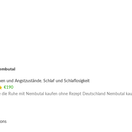
embutal
nen und Angstzustände
,
Schlaf und Schlaflosigkeit
€
190
e die Ruhe mit Nembutal kaufen ohne Rezept Deutschland Nembutal kauf
ions