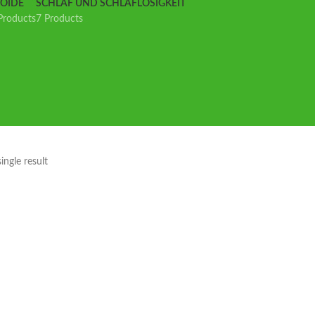
IOIDE
SCHLAF UND SCHLAFLOSIGKEIT
Products
7 Products
ingle result