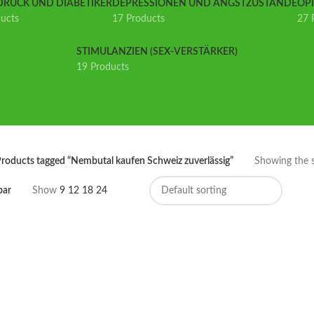
DRUCK UND DIABETIKER
DEPRESSIONEN UND ANGSTZUSTÄNDE
OP
ducts
17 Products
27 
STIMULANZIEN (SEX-VERSTÄRKER)
19 Products
roducts tagged “Nembutal kaufen Schweiz zuverlässig”
Showing the s
bar
Show
9
12
18
24