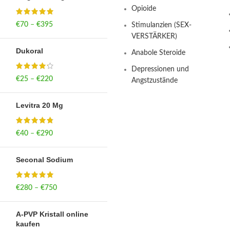
Opioide
€
70
–
€
395
Price range: €70
Stimulanzien (SEX-
through €395
VERSTÄRKER)
Dukoral
Anabole Steroide
Depressionen und
€
25
–
€
220
Price range: €25
Angstzustände
through €220
Levitra 20 Mg
€
40
–
€
290
Price range: €40
through €290
Seconal Sodium
€
280
–
€
750
Price range: €280
through €750
A-PVP Kristall online
kaufen