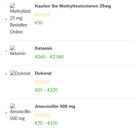
Kaufen Sie Methyltestosteron 25mg
€
50
Ketamin
€
260
–
€
2,580
Price range: €260 through €2,580
Dukoral
€
25
–
€
220
Price range: €25 through €220
Amoxicillin 500 mg
€
70
–
€
110
Price range: €70 through €110