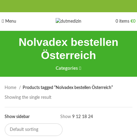
Menu
0
items
€
0
Nolvadex bestellen
Österreich
Categories
Home
Products tagged “Nolvadex bestellen Österreich”
Showing the single result
Show sidebar
Show
9
12
18
24