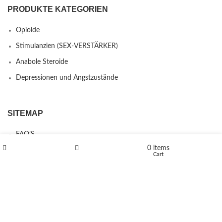
PRODUKTE KATEGORIEN
Opioide
Stimulanzien (SEX-VERSTÄRKER)
Anabole Steroide
Depressionen und Angstzustände
SITEMAP
FAQ’S
0
items
Kontakt
Shop
Wishlist
Cart
Über uns
Erstattungs- und Rückgabebestimmungen
PRODUCTS