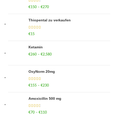
€
150
–
€
270
Price range: €150 through €270
Thiopental zu verkaufen
€
15
Ketamin
€
260
–
€
2,580
Price range: €260 through €2,580
OxyNorm 20mg
€
155
–
€
230
Price range: €155 through €230
Amoxicillin 500 mg
€
70
–
€
110
Price range: €70 through €110