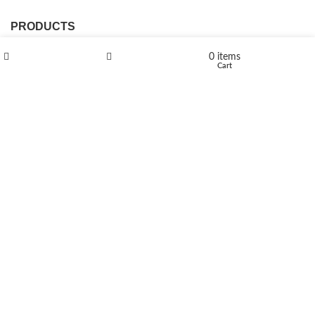
PRODUCTS
L-Polaflux® 5 mg/ml
0
items
Shop
Wishlist
Cart
Levomethadone L-Poladdict 20 mg 98 Tab
€
180
Flakka
€
260
–
€
2,580
Price range: €260 through €2,580
Vandal 200mg
€
200
–
€
390
Price range: €200 through €390
Compensan 200mg