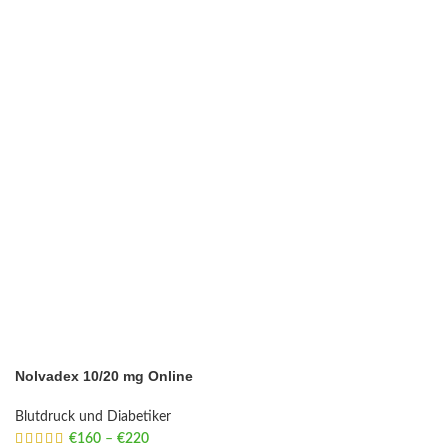
Nolvadex 10/20 mg Online
Blutdruck und Diabetiker
€
160
–
€
220
Price range: €160 through €220