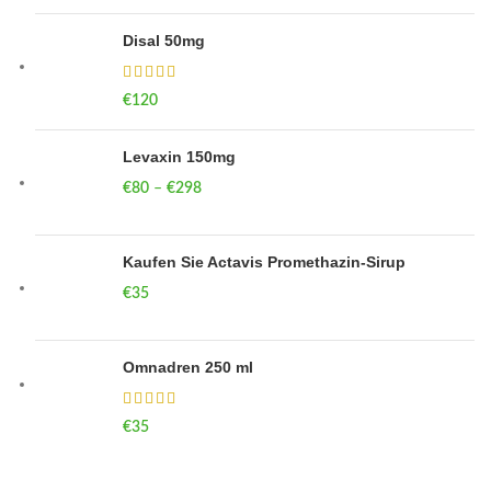
Disal 50mg
€
120
Levaxin 150mg
€
80
–
€
298
Price range: €80 through €298
Kaufen Sie Actavis Promethazin-Sirup
€
35
Omnadren 250 ml
€
35