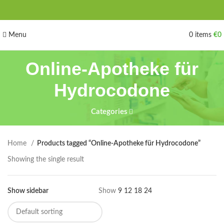
Menu
0
items
€
0
Online-Apotheke für
Hydrocodone
Categories
Home
Products tagged “Online-Apotheke für Hydrocodone”
Showing the single result
Show sidebar
Show
9
12
18
24