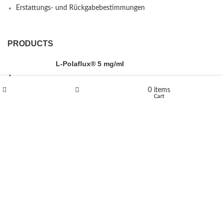
Erstattungs- und Rückgabebestimmungen
PRODUCTS
L-Polaflux® 5 mg/ml
0
items
Shop
Wishlist
Cart
Levomethadone L-Poladdict 20 mg 98 Tab
€
180
Flakka
€
260
–
€
2,580
Price range: €260 through €2,580
Vandal 200mg
€
200
–
€
390
Price range: €200 through €390