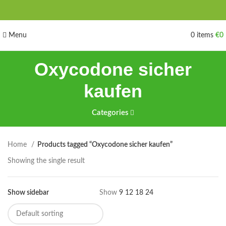
Menu
0
items
€
0
Oxycodone sicher
kaufen
Categories
Home
Products tagged “Oxycodone sicher kaufen”
Showing the single result
Show sidebar
Show
9
12
18
24