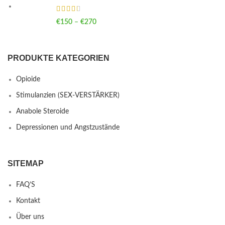
€
150
–
€
270
Price range: €150 through €270
PRODUKTE KATEGORIEN
Opioide
Stimulanzien (SEX-VERSTÄRKER)
Anabole Steroide
Depressionen und Angstzustände
SITEMAP
FAQ’S
Kontakt
Über uns