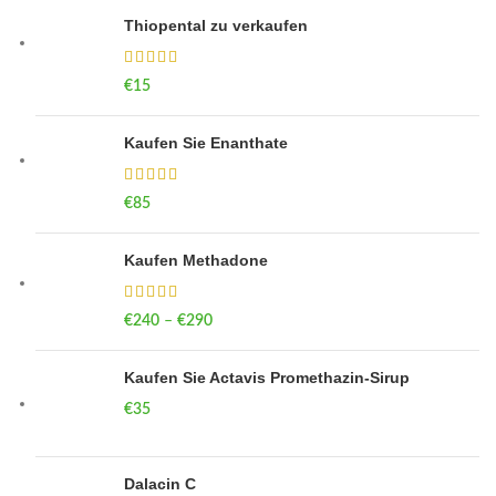
Thiopental zu verkaufen
€
15
Kaufen Sie Enanthate
€
85
Kaufen Methadone
€
240
–
€
290
Price range: €240 through €290
Kaufen Sie Actavis Promethazin-Sirup
€
35
Dalacin C