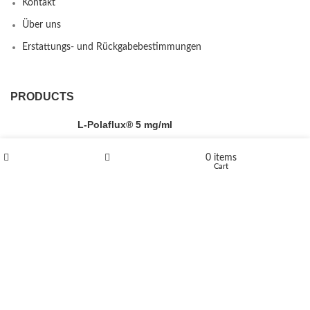
Kontakt
Über uns
Erstattungs- und Rückgabebestimmungen
PRODUCTS
L-Polaflux® 5 mg/ml
0
items
Shop
Wishlist
Cart
Levomethadone L-Poladdict 20 mg 98 Tab
€
180
Flakka
€
260
–
€
2,580
Price range: €260 through €2,580