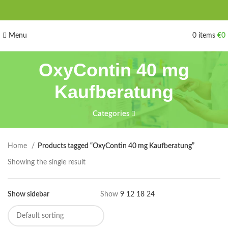
Menu
0
items
€
0
OxyContin 40 mg
Kaufberatung
Categories
Home
Products tagged “OxyContin 40 mg Kaufberatung”
Showing the single result
Show sidebar
Show
9
12
18
24