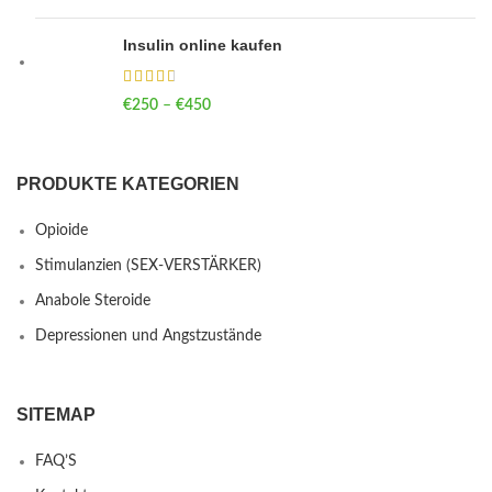
Insulin online kaufen
€
250
–
€
450
Price range: €250 through €450
PRODUKTE KATEGORIEN
Opioide
Stimulanzien (SEX-VERSTÄRKER)
Anabole Steroide
Depressionen und Angstzustände
SITEMAP
FAQ’S