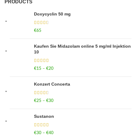
PRODUCTS
Doxycyclin 50 mg
€
65
Kaufen Sie Midazolam online 5 mg/ml Injektion
10
€
15
–
€
20
Price range: €15 through €20
Konzert Concerta
€
25
–
€
30
Price range: €25 through €30
Sustanon
€
30
–
€
40
Price range: €30 through €40