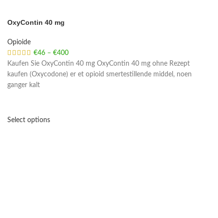
OxyContin 40 mg
Opioide
€
46
–
€
400
Price range: €46 through €400
Kaufen Sie OxyContin 40 mg OxyContin 40 mg ohne Rezept
kaufen (Oxycodone) er et opioid smertestillende middel, noen
ganger kalt
Select options