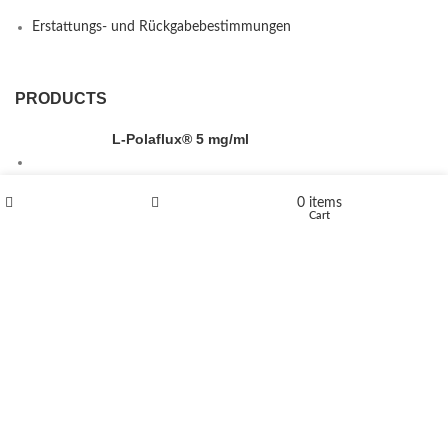
Erstattungs- und Rückgabebestimmungen
PRODUCTS
L-Polaflux® 5 mg/ml
0
items
Shop
Wishlist
Cart
Levomethadone L-Poladdict 20 mg 98 Tab
€
180
Flakka
€
260
–
€
2,580
Price range: €260 through €2,580
Vandal 200mg
€
200
–
€
390
Price range: €200 through €390