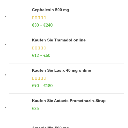
Cephalexin 500 mg
€
30
–
€
240
Price range: €30 through €240
Kaufen Sie Tramadol online
€
12
–
€
60
Price range: €12 through €60
Kaufen Sie Lasix 40 mg online
€
90
–
€
180
Price range: €90 through €180
Kaufen Sie Actavis Promethazin-Sirup
€
35
Amoxicillin 500 mg