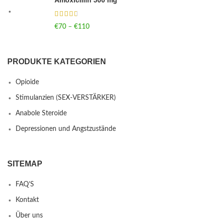
€
70
–
€
110
Price range: €70 through €110
PRODUKTE KATEGORIEN
Opioide
Stimulanzien (SEX-VERSTÄRKER)
Anabole Steroide
Depressionen und Angstzustände
SITEMAP
FAQ’S
Kontakt
Über uns