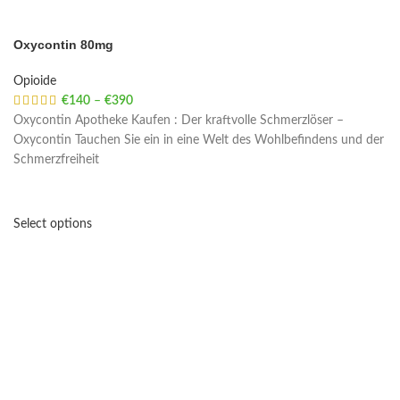
Oxycontin 80mg
Opioide
€
140
–
€
390
Price range: €140 through €390
Oxycontin Apotheke Kaufen : Der kraftvolle Schmerzlöser –
Oxycontin Tauchen Sie ein in eine Welt des Wohlbefindens und der
Schmerzfreiheit
Select options