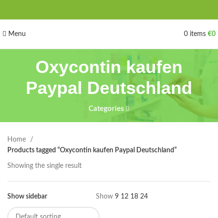
Menu
0
items
€
0
Oxycontin kaufen
Paypal Deutschland
Categories
Home
Products tagged “Oxycontin kaufen Paypal Deutschland”
Showing the single result
Show sidebar
Show
9
12
18
24