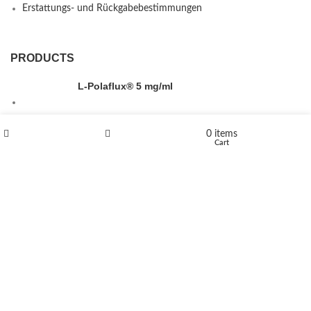
Erstattungs- und Rückgabebestimmungen
PRODUCTS
L-Polaflux® 5 mg/ml
0
items
Shop
Wishlist
Cart
Levomethadone L-Poladdict 20 mg 98 Tab
€
180
Flakka
€
260
–
€
2,580
Price range: €260 through €2,580
Vandal 200mg
€
200
–
€
390
Price range: €200 through €390