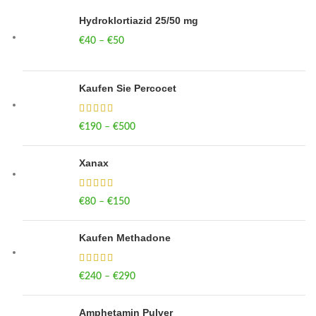
Hydroklortiazid 25/50 mg
€
40
–
€
50
Price range: €40 through €50
Kaufen Sie Percocet
€
190
–
€
500
Price range: €190 through €500
Xanax
€
80
–
€
150
Price range: €80 through €150
Kaufen Methadone
€
240
–
€
290
Price range: €240 through €290
Amphetamin Pulver