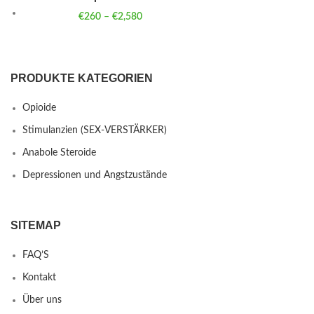
€
260
–
€
2,580
Price range: €260 through €2,580
PRODUKTE KATEGORIEN
Opioide
Stimulanzien (SEX-VERSTÄRKER)
Anabole Steroide
Depressionen und Angstzustände
SITEMAP
FAQ’S
Kontakt
Über uns