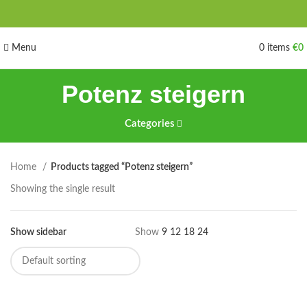
Menu
0
items
€
0
Potenz steigern
Categories
Home
Products tagged “Potenz steigern”
Showing the single result
Show sidebar
Show
9
12
18
24