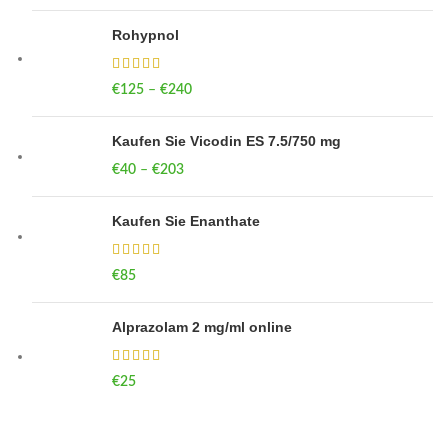
Rohypnol
€
125
–
€
240
Price range: €125 through €240
Kaufen Sie Vicodin ES 7.5/750 mg
€
40
–
€
203
Price range: €40 through €203
Kaufen Sie Enanthate
€
85
Alprazolam 2 mg/ml online
€
25