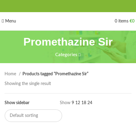
Menu
0
items
€
0
Promethazine Sir
Categories
Home
Products tagged “Promethazine Sir”
Showing the single result
Show sidebar
Show
9
12
18
24