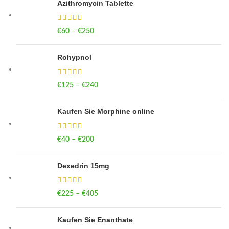
Azithromycin Tablette
€
60
–
€
250
Price range: €60 through €250
Rohypnol
€
125
–
€
240
Price range: €125 through €240
Kaufen Sie Morphine online
€
40
–
€
200
Price range: €40 through €200
Dexedrin 15mg
€
225
–
€
405
Price range: €225 through €405
Kaufen Sie Enanthate