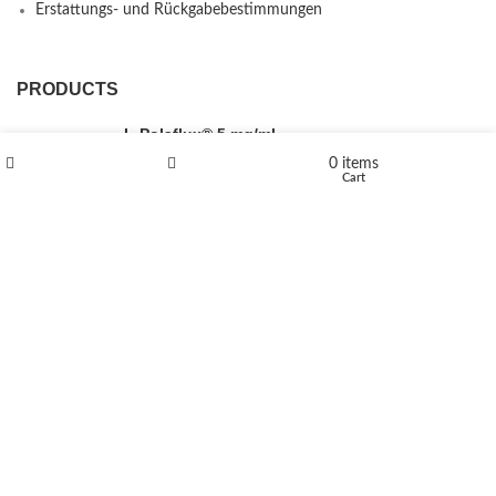
Erstattungs- und Rückgabebestimmungen
PRODUCTS
L-Polaflux® 5 mg/ml
0
items
Shop
Wishlist
Cart
Levomethadone L-Poladdict 20 mg 98 Tab
€
180
Flakka
€
260
–
€
2,580
Price range: €260 through €2,580
Vandal 200mg
€
200
–
€
390
Price range: €200 through €390