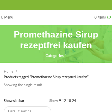
Menu
0
items
€
0
Promethazine Sirup
rezeptfrei kaufen
Categories
Home
Products tagged “Promethazine Sirup rezeptfrei kaufen”
Showing the single result
Show sidebar
Show
9
12
18
24