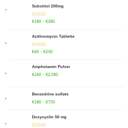
Substitol 200mg
€
180
–
€
280
Price range: €180 through €280
Azithromycin Tablette
€
60
–
€
250
Price range: €60 through €250
Amphetamin Pulver
€
260
–
€
2,580
Price range: €260 through €2,580
Benzedrine sulfate
€
180
–
€
750
Price range: €180 through €750
Doxycyclin 50 mg