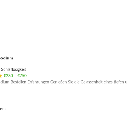
Sodium
Schlaflosigkeit
€
280
–
€
750
Price range: €280 through €750
dium Bestellen Erfahrungen Genießen Sie die Gelassenheit eines tiefen
ions