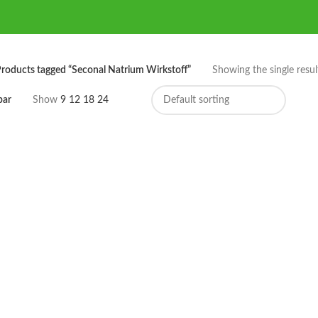
roducts tagged “Seconal Natrium Wirkstoff”
Showing the single resul
bar
Show
9
12
18
24