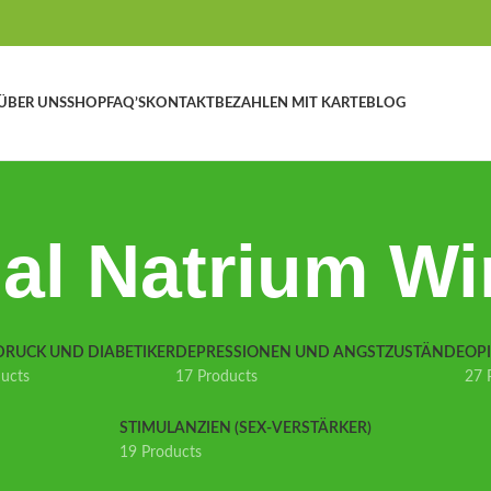
ÜBER UNS
SHOP
FAQ’S
KONTAKT
BEZAHLEN MIT KARTE
BLOG
al Natrium Wir
DRUCK UND DIABETIKER
DEPRESSIONEN UND ANGSTZUSTÄNDE
OP
ducts
17 Products
27 
STIMULANZIEN (SEX-VERSTÄRKER)
19 Products