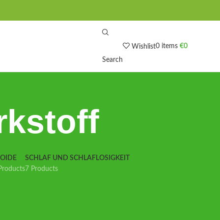
0
items
€
0
Wishlist
Search
kstoff
IOIDE
SCHLAF UND SCHLAFLOSIGKEIT
Products
7 Products