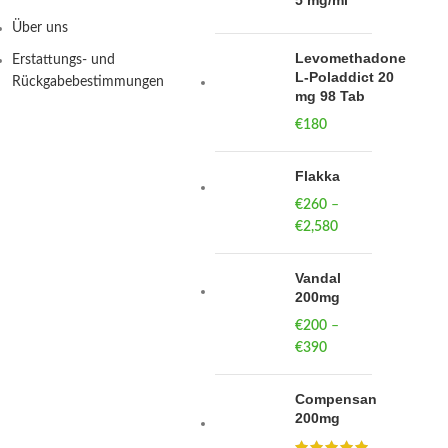
5 mg/ml
Über uns
Levomethadone
Erstattungs- und
L-Poladdict 20
Rückgabebestimmungen
mg 98 Tab
€
180
Flakka
€
260
–
€
2,580
Price
range:
€260
Vandal
through
200mg
€2,580
€
200
–
€
390
Price
range:
€200
Compensan
through
200mg
€390