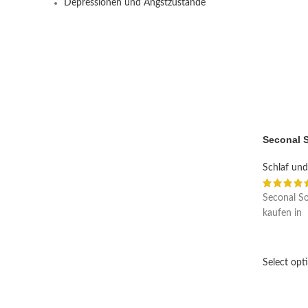
Depressionen und Angstzustände
Seconal 
Schlaf und 
Seconal So
kaufen in
Select opt