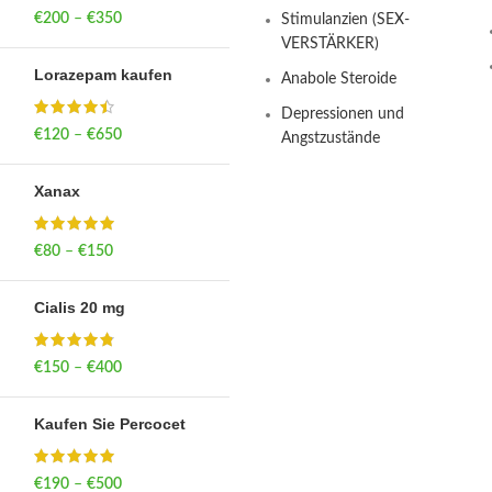
€
200
–
€
350
Price range: €200
Stimulanzien (SEX-
through €350
VERSTÄRKER)
Lorazepam kaufen
Anabole Steroide
Depressionen und
€
120
–
€
650
Price range: €120
Angstzustände
through €650
Xanax
€
80
–
€
150
Price range: €80
through €150
Cialis 20 mg
€
150
–
€
400
Price range: €150
through €400
Kaufen Sie Percocet
€
190
–
€
500
Price range: €190