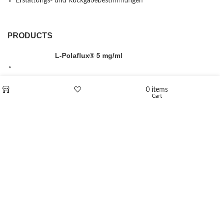
Erstattungs- und Rückgabebestimmungen
PRODUCTS
L-Polaflux® 5 mg/ml
0
items
Cart
Shop
Wishlist
Levomethadone L-Poladdict 20 mg 98 Tab
€
180
Flakka
€
260
–
€
2,580
Price range: €260 through €2,580
Vandal 200mg
€
200
–
€
390
Price range: €200 through €390