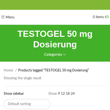
0
items
€
0
Menu
TESTOGEL 50 mg
Dosierung
Categories
Home
Products tagged “TESTOGEL 50 mg Dosierung”
Showing the single result
Show sidebar
Show
9
12
18
24