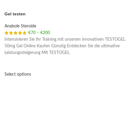
Gel testen
Anabole Steroide
€
70
–
€
200
Price range: €70 through €200
Intensivieren Sie Ihr Training mit unserem innovativen TESTOGEL
50mg Gel Online Kaufen Günstig Entdecken Sie die ultimative
Leistungssteigerung Mit TESTOGEL
Select options