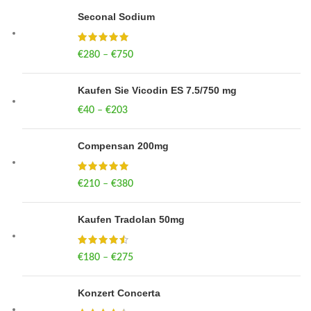
Seconal Sodium
€
280
–
€
750
Price range: €280 through €750
Kaufen Sie Vicodin ES 7.5/750 mg
€
40
–
€
203
Price range: €40 through €203
Compensan 200mg
€
210
–
€
380
Price range: €210 through €380
Kaufen Tradolan 50mg
€
180
–
€
275
Price range: €180 through €275
Konzert Concerta