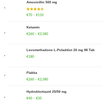
Amoxicillin 500 mg
€
70
–
€
110
Price range: €70 through €110
Ketamin
€
260
–
€
2,580
Price range: €260 through €2,580
Levomethadone L-Poladdict 20 mg 98 Tab
€
180
Flakka
€
260
–
€
2,580
Price range: €260 through €2,580
Hydroklortiazid 25/50 mg
€
40
–
€
50
Price range: €40 through €50