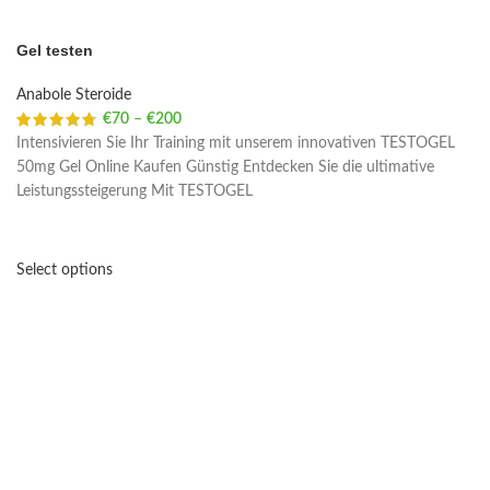
Gel testen
Anabole Steroide
€
70
–
€
200
Price range: €70 through €200
Intensivieren Sie Ihr Training mit unserem innovativen TESTOGEL
50mg Gel Online Kaufen Günstig Entdecken Sie die ultimative
Leistungssteigerung Mit TESTOGEL
Select options