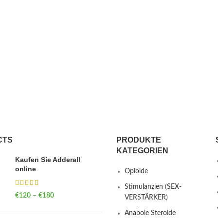
CTS
PRODUKTE
KATEGORIEN
Kaufen Sie Adderall
online
Opioide
Stimulanzien (SEX-
€
120
–
€
180
Price range: €120
VERSTÄRKER)
through €180
Anabole Steroide