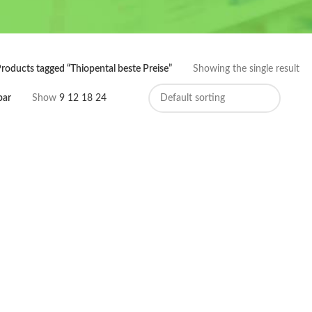
roducts tagged “Thiopental beste Preise”
Showing the single result
bar
Show
9
12
18
24