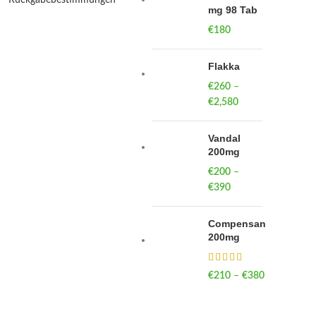
mg 98 Tab
€
180
Flakka
€
260
–
€
2,580
Price
range:
€260
Vandal
through
200mg
€2,580
€
200
–
€
390
Price
range:
€200
Compensan
through
200mg
€390
€
210
–
€
380
Price
range:
€210