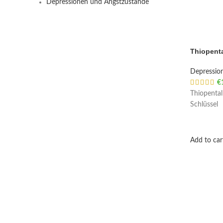
Depressionen und Angstzustände
Thiopenta
Depressio
€
Thiopental
Schlüssel
Add to car