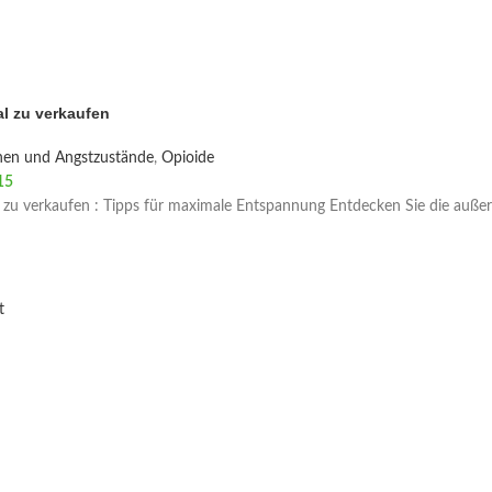
l zu verkaufen
nen und Angstzustände
,
Opioide
15
 zu verkaufen : Tipps für maximale Entspannung Entdecken Sie die auße
t