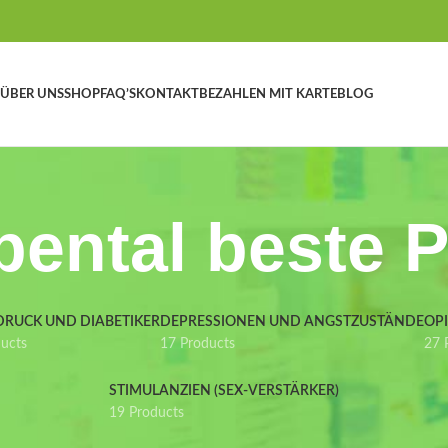
ÜBER UNS
SHOP
FAQ’S
KONTAKT
BEZAHLEN MIT KARTE
BLOG
pental beste P
DRUCK UND DIABETIKER
DEPRESSIONEN UND ANGSTZUSTÄNDE
OP
ducts
17 Products
27 
STIMULANZIEN (SEX-VERSTÄRKER)
19 Products