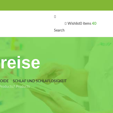
Wishlist
0
items
€
0
Search
reise
IOIDE
SCHLAF UND SCHLAFLOSIGKEIT
Products
7 Products