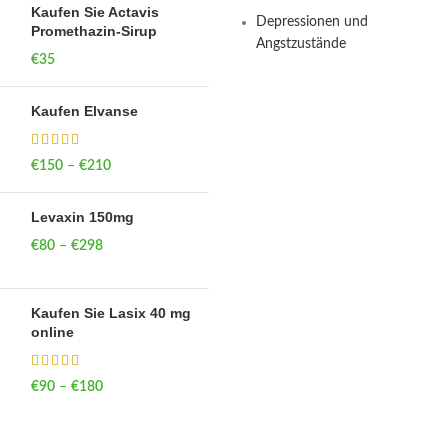
Kaufen Sie Actavis
Depressionen und
Promethazin-Sirup
Angstzustände
€
35
Kaufen Elvanse
€
150
–
€
210
Price range: €150
through €210
Levaxin 150mg
€
80
–
€
298
Price range: €80
through €298
Kaufen Sie Lasix 40 mg
online
€
90
–
€
180
Price range: €90
through €180