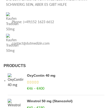
SCHWIERIG SEIN, ABER ES GIBT HILFE
Phone: (+49)152 1623 6612
contact@dutmedizin.com
PRODUCTS
OxyContin 40 mg
€
46
–
€
400
Price range: €46 through €400
Winstrol 50 mg (Stanozolol)