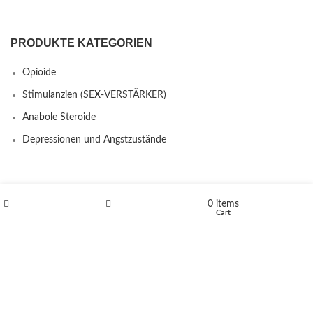
PRODUKTE KATEGORIEN
Opioide
Stimulanzien (SEX-VERSTÄRKER)
Anabole Steroide
Depressionen und Angstzustände
SITEMAP
0
items
Shop
Wishlist
Cart
FAQ’S
Kontakt
Über uns
Erstattungs- und Rückgabebestimmungen