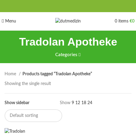
Menu
0
items
€
0
Tradolan Apotheke
Categories
Home
Products tagged “Tradolan Apotheke”
Showing the single result
Show sidebar
Show
9
12
18
24