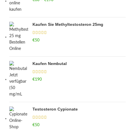
€
60
–
€
190
Price range: €60 through €190
Kaufen Sie Methyltestosteron 25mg
€
50
Kaufen Nembutal
€
190
Testosteron Cypionate
€
50